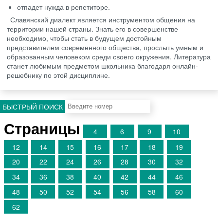
отпадет нужда в репетиторе.
Славянский диалект является инструментом общения на
территории нашей страны. Знать его в совершенстве
необходимо, чтобы стать в будущем достойным
представителем современного общества, прослыть умным и
образованным человеком среди своего окружения. Литература
станет любимым предметом школьника благодаря онлайн-
решебнику по этой дисциплине.
БЫСТРЫЙ ПОИСК
Страницы
4
6
9
10
12
14
15
16
17
18
19
20
22
24
26
28
30
32
34
36
38
40
42
44
46
48
50
52
54
56
58
60
62