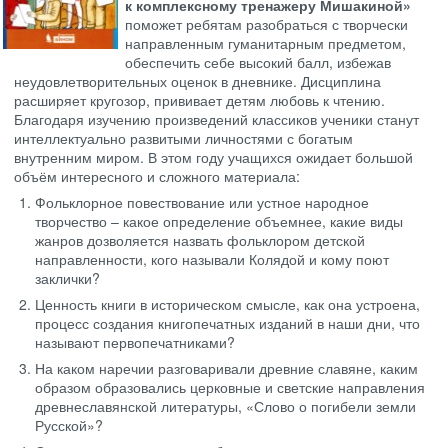
к комплексному тренажеру Мишакиной»
поможет ребятам разобраться с творчески
направленным гуманитарным предметом,
обеспечить себе высокий балл, избежав
неудовлетворительных оценок в дневнике. Дисциплина
расширяет кругозор, прививает детям любовь к чтению.
Благодаря изучению произведений классиков ученики станут
интеллектуально развитыми личностями с богатым
внутренним миром. В этом году учащихся ожидает большой
объём интересного и сложного материала:
Фольклорное повествование или устное народное
творчество – какое определение объемнее, какие виды
жанров дозволяется назвать фольклором детской
направленности, кого называли Колядой и кому поют
заклички?
Ценность книги в историческом смысле, как она устроена,
процесс создания книгопечатных изданий в наши дни, что
называют первопечатниками?
На каком наречии разговаривали древние славяне, каким
образом образовались церковные и светские направления
древнеславянской литературы, «Слово о погибели земли
Русской»?