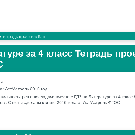
тетрадь проектов Кац
туре за 4 класс Тетрадь про
С
Э..
во:
Аст/Астрель
2016 год.
вильности решения задачи вместе с ГДЗ по Литературе за 4 класс 
ов . Ответы сделаны к книге 2016 года от Аст/Астрель ФГОС