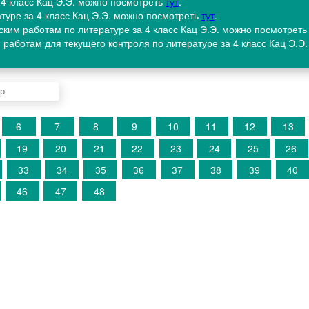
а 4 класс Кац Э.Э. можно посмотреть
тут
.
атуре за 4 класс Кац Э.Э. можно посмотреть
тут
.
ским работам по литературе за 4 класс Кац Э.Э. можно посмотрет
 работам для текущего контроля по литературе за 4 класс Кац Э.Э
6
7
8
9
10
11
12
13
19
20
21
22
23
24
25
26
33
34
35
36
37
38
39
40
46
47
48