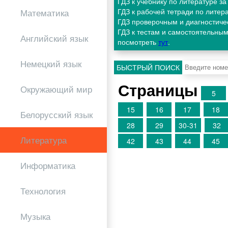
ГДЗ к учебнику по литературе з
ГДЗ к рабочей тетради по литер
Математика
ГДЗ проверочным и диагностиче
ГДЗ к тестам и самостоятельным
Английский язык
посмотреть
тут
.
Немецкий язык
БЫСТРЫЙ ПОИСК
Страницы
Окружающий мир
5
15
16
17
18
Белорусский язык
28
29
30-31
32
Литература
42
43
44
45
Информатика
Технология
Музыка