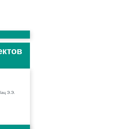
ектов
Кац Э.Э.