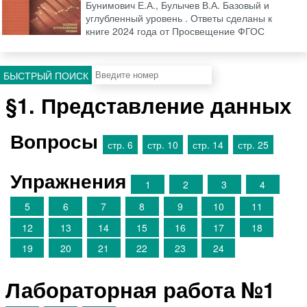
Бунимович Е.А., Булычев В.А. Базовый и
углубленный уровень . Ответы сделаны к
книге 2024 года от Просвещение ФГОС
БЫСТРЫЙ ПОИСК
§1. Представление данных
Вопросы
стр. 6
стр. 10
стр. 14
стр. 25
Упражнения
1
2
3
4
5
6
7
8
9
10
11
12
13
14
15
16
17
18
19
20
21
22
23
24
Лабораторная работа №1