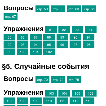
Вопросы
стр. 59
стр. 60
стр. 63
стр. 65
стр. 67
Упражнения
81
82
83
84
85
86
87
88
89
90
91
92
93
94
95
96
97
98
99
100
101
102
§5. Случайные события
Вопросы
стр. 70
стр. 72
стр. 75
Упражнения
103
104
105
106
107
108
109
110
111
112
113