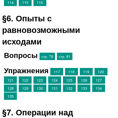
114
115
116
§6. Опыты с
равновозможными
исходами
Вопросы
стр. 78
стр. 81
Упражнения
117
118
119
120
121
122
123
124
125
126
127
128
129
130
131
132
133
134
135
§7. Операции над