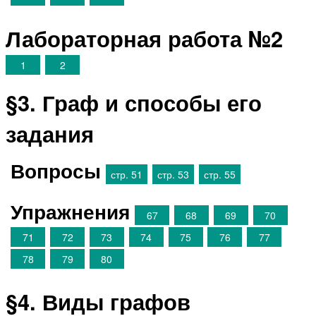
Лабораторная работа №2
1
2
§3. Граф и способы его
задания
Вопросы
стр. 51
стр. 53
стр. 55
Упражнения
67
68
69
70
71
72
73
74
75
76
77
78
79
80
§4. Виды графов