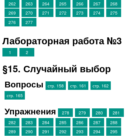
262
263
264
265
266
267
268
269
270
271
272
273
274
275
276
277
Лабораторная работа №3
1
2
§15. Случайный выбор
Вопросы
стр. 158
стр. 161
стр. 162
стр. 165
Упражнения
278
279
280
281
282
283
284
285
286
287
288
289
290
291
292
293
294
295