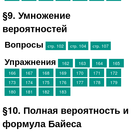
§9. Умножение
вероятностей
Вопросы
стр. 102
стр. 104
стр. 107
Упражнения
162
163
164
165
166
167
168
169
170
171
172
173
174
175
176
177
178
179
180
181
182
183
§10. Полная вероятность и
формула Байеса