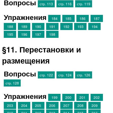
Вопросы
стр. 113
стр. 116
стр. 119
Упражнения
184
185
186
187
188
189
190
191
192
193
194
195
196
197
198
§11. Перестановки и
размещения
Вопросы
стр. 122
стр. 124
стр. 126
стр. 128
Упражнения
199
200
201
202
203
204
205
206
207
208
209