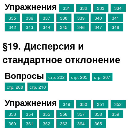
Упражнения
331
332
333
334
335
336
337
338
339
340
341
342
343
344
345
346
347
348
§19. Дисперсия и
стандартное отклонение
Вопросы
стр. 202
стр. 205
стр. 207
стр. 208
стр. 210
Упражнения
349
350
351
352
353
354
355
356
357
358
359
360
361
362
363
364
365