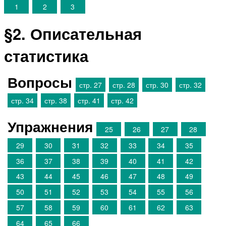
1
2
3
§2. Описательная
статистика
Вопросы
стр. 27
стр. 28
стр. 30
стр. 32
стр. 34
стр. 38
стр. 41
стр. 42
Упражнения
25
26
27
28
29
30
31
32
33
34
35
36
37
38
39
40
41
42
43
44
45
46
47
48
49
50
51
52
53
54
55
56
57
58
59
60
61
62
63
64
65
66