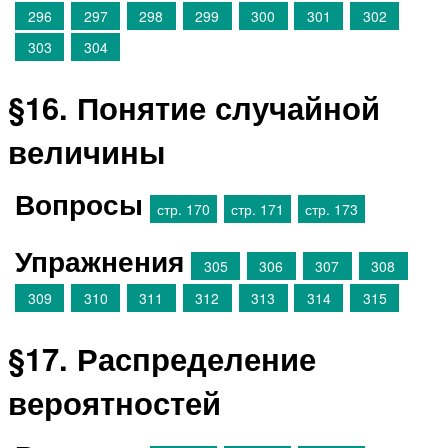
296
297
298
299
300
301
302
303
304
§16. Понятие случайной
величины
Вопросы
стр. 170
стр. 171
стр. 173
Упражнения
305
306
307
308
309
310
311
312
313
314
315
§17. Распределение
вероятностей