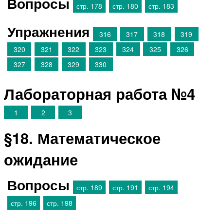
Вопросы
стр. 178
стр. 180
стр. 183
Упражнения
316
317
318
319
320
321
322
323
324
325
326
327
328
329
330
Лабораторная работа №4
1
2
3
§18. Математическое
ожидание
Вопросы
стр. 189
стр. 191
стр. 194
стр. 196
стр. 198