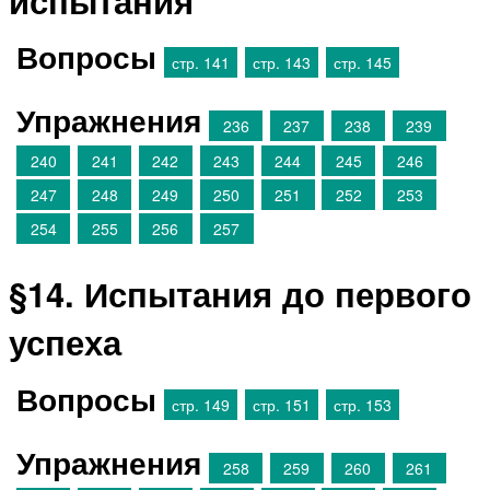
Вопросы
стр. 141
стр. 143
стр. 145
Упражнения
236
237
238
239
240
241
242
243
244
245
246
247
248
249
250
251
252
253
254
255
256
257
§14. Испытания до первого
успеха
Вопросы
стр. 149
стр. 151
стр. 153
Упражнения
258
259
260
261