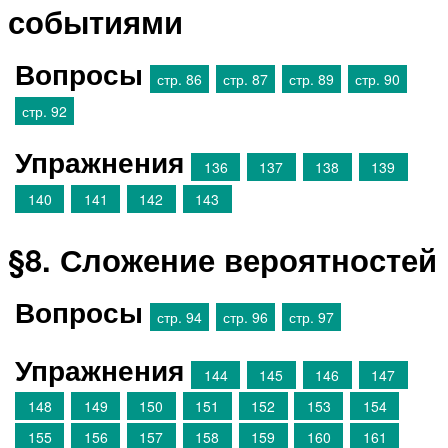
событиями
Вопросы
стр. 86
стр. 87
стр. 89
стр. 90
стр. 92
Упражнения
136
137
138
139
140
141
142
143
§8. Сложение вероятностей
Вопросы
стр. 94
стр. 96
стр. 97
Упражнения
144
145
146
147
148
149
150
151
152
153
154
155
156
157
158
159
160
161