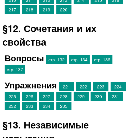
210
211
212
213
214
215
216
217
218
219
220
§12. Сочетания и их
свойства
Вопросы
стр. 132
стр. 134
стр. 136
стр. 137
Упражнения
221
222
223
224
225
226
227
228
229
230
231
232
233
234
235
§13. Независимые
испытания