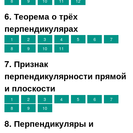
8
9
10
11
12
6. Теорема о трёх
перпендикулярах
1
2
3
4
5
6
7
8
9
10
11
7. Признак
перпендикулярности прямой
и плоскости
1
2
3
4
5
6
7
8
9
10
8. Перпендикуляры и