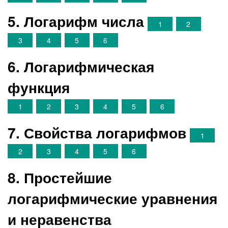
5. Логарифм числа
1
2
3
4
5
6
6. Логарифмическая
функция
1
2
3
4
5
6
7. Свойства логарифмов
1
2
3
4
5
6
8. Простейшие
логарифмические уравнения
и неравенства