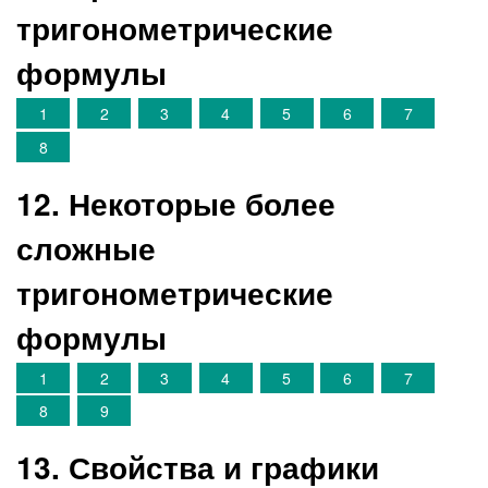
тригонометрические
формулы
1
2
3
4
5
6
7
8
12. Некоторые более
сложные
тригонометрические
формулы
1
2
3
4
5
6
7
8
9
13. Свойства и графики