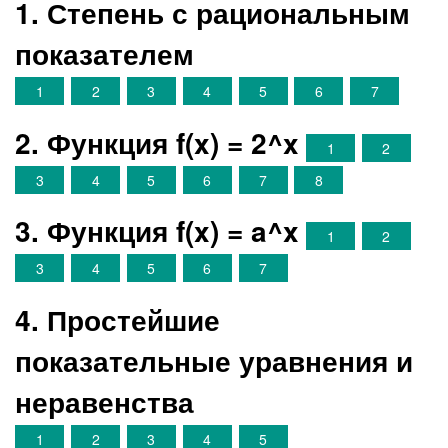
1. Степень с рациональным
показателем
1
2
3
4
5
6
7
2. Функция f(x) = 2^x
1
2
3
4
5
6
7
8
3. Функция f(x) = a^x
1
2
3
4
5
6
7
4. Простейшие
показательные уравнения и
неравенства
1
2
3
4
5