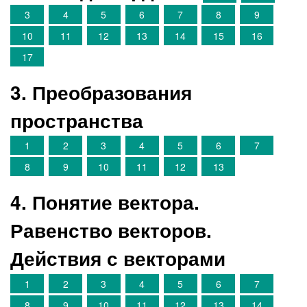
3
4
5
6
7
8
9
10
11
12
13
14
15
16
17
3. Преобразования
пространства
1
2
3
4
5
6
7
8
9
10
11
12
13
4. Понятие вектора.
Равенство векторов.
Действия с векторами
1
2
3
4
5
6
7
8
9
10
11
12
13
14