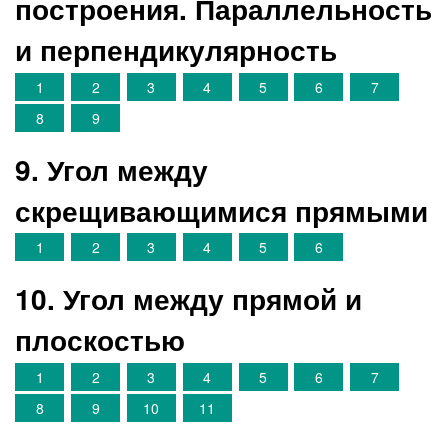
построения. Параллельность
и перпендикулярность
1
2
3
4
5
6
7
8
9
9. Угол между
скрещивающимися прямыми
1
2
3
4
5
6
10. Угол между прямой и
плоскостью
1
2
3
4
5
6
7
8
9
10
11