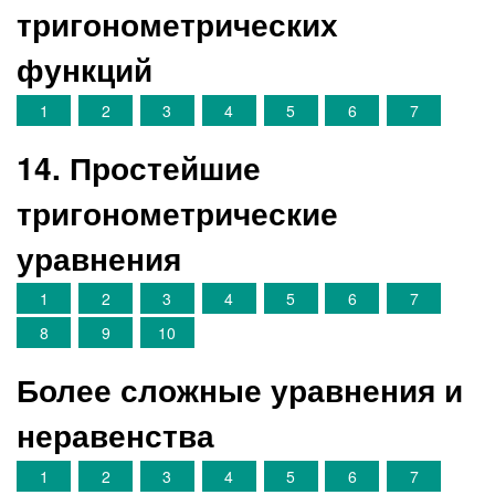
тригонометрических
функций
1
2
3
4
5
6
7
14. Простейшие
тригонометрические
уравнения
1
2
3
4
5
6
7
8
9
10
Более сложные уравнения и
неравенства
1
2
3
4
5
6
7