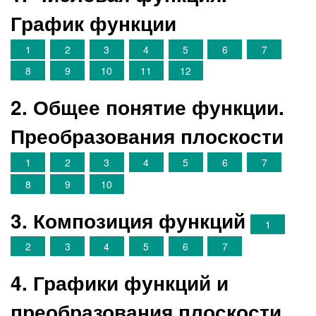
График функции
1
2
3
4
5
6
7
8
9
10
11
12
2. Общее понятие функции.
Преобразования плоскости
1
2
3
4
5
6
7
8
9
10
3. Композиция функций
1
2
3
4
5
6
7
4. Графики функций и
преобразования плоскости