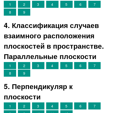
1
2
3
4
5
6
7
8
9
4. Классификация случаев
взаимного расположения
плоскостей в пространстве.
Параллельные плоскости
1
2
3
4
5
6
7
8
9
5. Перпендикуляр к
плоскости
1
2
3
4
5
6
7