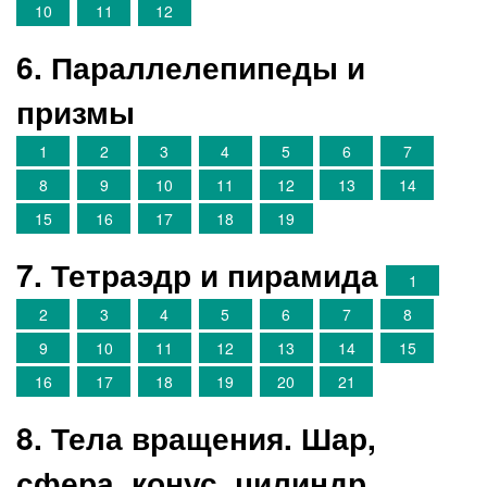
10
11
12
6. Параллелепипеды и
призмы
1
2
3
4
5
6
7
8
9
10
11
12
13
14
15
16
17
18
19
7. Тетраэдр и пирамида
1
2
3
4
5
6
7
8
9
10
11
12
13
14
15
16
17
18
19
20
21
8. Тела вращения. Шар,
сфера, конус, цилиндр