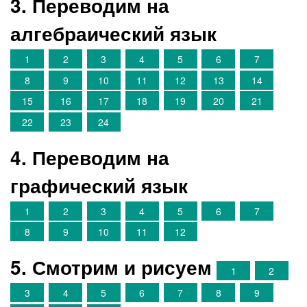
3. Переводим на
алгебраический язык
1
2
3
4
5
6
7
8
9
10
11
12
13
14
15
16
17
18
19
20
21
22
23
24
4. Переводим на
графический язык
1
2
3
4
5
6
7
8
9
10
11
12
5. Смотрим и рисуем
1
2
3
4
5
6
7
8
9