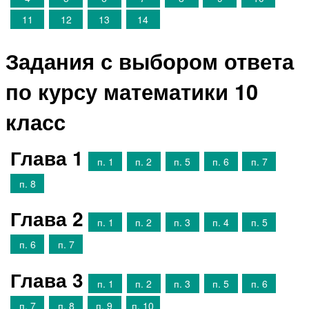
11
12
13
14
Задания с выбором ответа
по курсу математики 10
класс
Глава 1
п. 1
п. 2
п. 5
п. 6
п. 7
п. 8
Глава 2
п. 1
п. 2
п. 3
п. 4
п. 5
п. 6
п. 7
Глава 3
п. 1
п. 2
п. 3
п. 5
п. 6
п. 7
п. 8
п. 9
п. 10