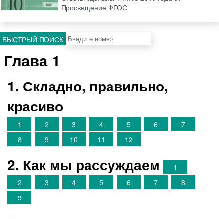
Просвещение ФГОС
БЫСТРЫЙ ПОИСК
Глава 1
1. Складно, правильно,
красиво
1
2
3
4
5
6
7
8
9
10
11
12
2. Как мы рассуждаем
1
2
3
4
5
6
7
8
9