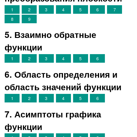
1
2
3
4
5
6
7
8
9
5. Взаимно обратные
функции
1
2
3
4
5
6
6. Область определения и
область значений функции
1
2
3
4
5
6
7. Асимптоты графика
функции