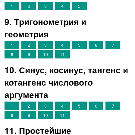
1
2
3
4
5
9. Тригонометрия и
геометрия
1
2
3
4
5
6
7
8
9
10
11
10. Синус, косинус, тангенс и
котангенс числового
аргумента
1
2
3
4
5
6
7
8
9
10
11
11. Простейшие