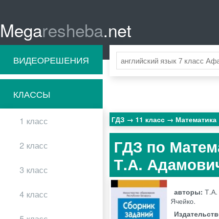
Mega
resheba
.net
ВИДЕОРЕШЕНИЯ
КЛАССЫ
ГДЗ
11 класс
Математика
1 класс
ГДЗ по Матем
2 класс
Т.А. Адамови
3 класс
авторы:
Т.А.
4 класс
Ячейко.
Издательст
5 класс