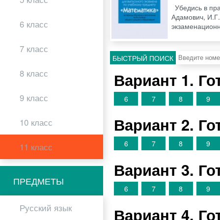
Убедись в пр
Адамович, И.Г.
6 класс
экзаменационн
7 класс
БЫСТРЫЙ ПОИСК
8 класс
Вариант 1. Г
9 класс
6
7
8
9
Вариант 2. Г
10 класс
6
7
8
9
11 класс
Вариант 3. Г
ПРЕДМЕТЫ
6
7
8
9
Русский язык
Вариант 4. Г