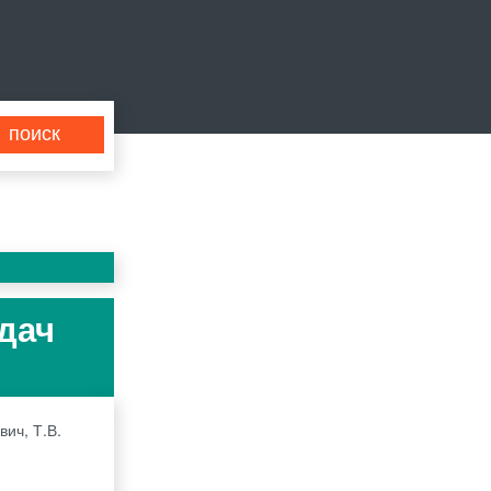
адач
вич, Т.В.