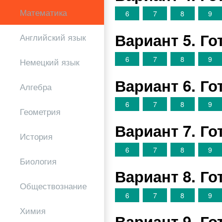
Математика
6
7
8
9
Вариант 5. Г
Английский язык
6
7
8
9
Немецкий язык
Вариант 6. Г
Алгебра
6
7
8
9
Геометрия
Вариант 7. Г
История
6
7
8
9
Биология
Вариант 8. Г
Обществознание
6
7
8
9
Химия
Вариант 9. Г