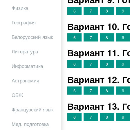
Физика
6
7
8
9
География
Вариант 10. 
Белорусский язык
6
7
8
9
Вариант 11. 
Литература
6
7
8
9
Информатика
Вариант 12. 
Астрономия
6
7
8
9
ОБЖ
Вариант 13. 
Французский язык
6
7
8
9
Мед. подготовка