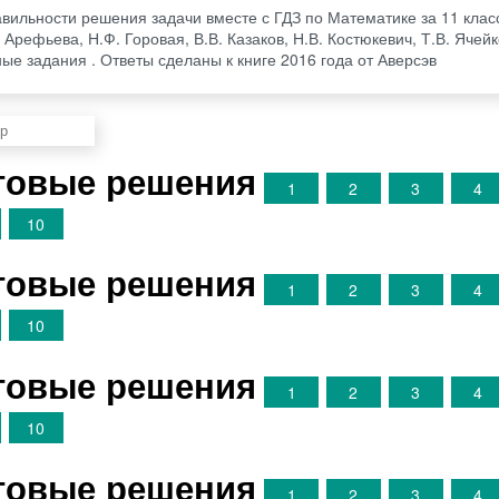
авильности решения задачи вместе с ГДЗ по Математике за 11 класс
 Арефьева, Н.Ф. Горовая, В.В. Казаков, Н.В. Костюкевич, Т.В. Ячей
ые задания . Ответы сделаны к книге 2016 года от Аверсэв
отовые решения
1
2
3
4
10
отовые решения
1
2
3
4
10
отовые решения
1
2
3
4
10
отовые решения
1
2
3
4