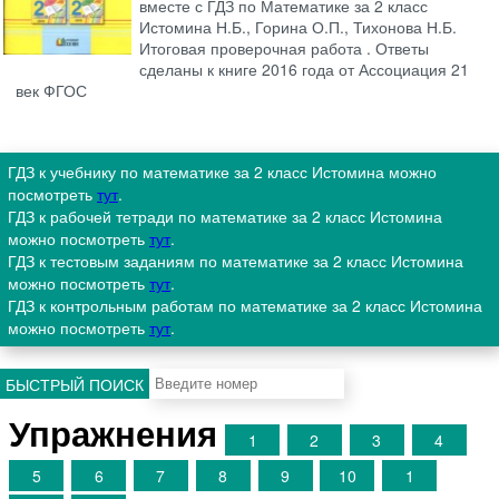
вместе с ГДЗ по Математике за 2 класс
Истомина Н.Б., Горина О.П., Тихонова Н.Б.
Итоговая проверочная работа . Ответы
сделаны к книге 2016 года от Ассоциация 21
век ФГОС
ГДЗ к учебнику по математике за 2 класс Истомина можно
посмотреть
тут
.
ГДЗ к рабочей тетради по математике за 2 класс Истомина
можно посмотреть
тут
.
ГДЗ к тестовым заданиям по математике за 2 класс Истомина
можно посмотреть
тут
.
ГДЗ к контрольным работам по математике за 2 класс Истомина
можно посмотреть
тут
.
БЫСТРЫЙ ПОИСК
Упражнения
1
2
3
4
5
6
7
8
9
10
1