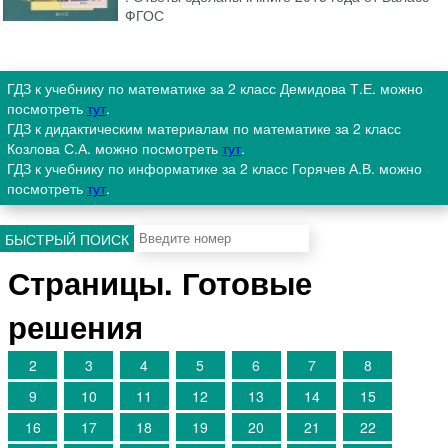
ФГОС
ГДЗ к учебнику по математике за 2 класс Демидова Т.Е. можно
посмотреть
тут
.
ГДЗ к дидактическим материалам по математике за 2 класс
Козлова С.А. можно посмотреть
тут
.
ГДЗ к учебнику по информатике за 2 класс Горячев А.В. можно
посмотреть
тут
.
БЫСТРЫЙ ПОИСК
Страницы. Готовые
решения
2
3
4
5
6
7
8
9
10
11
12
13
14
15
16
17
18
19
20
21
22