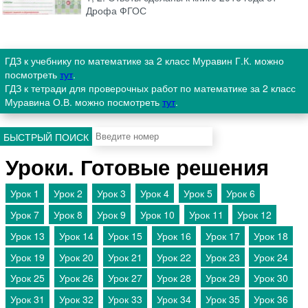
Дрофа ФГОС
ГДЗ к учебнику по математике за 2 класс Муравин Г.К. можно
посмотреть
тут
.
ГДЗ к тетради для проверочных работ по математике за 2 класс
Муравина О.В. можно посмотреть
тут
.
БЫСТРЫЙ ПОИСК
Уроки. Готовые решения
Урок 1
Урок 2
Урок 3
Урок 4
Урок 5
Урок 6
Урок 7
Урок 8
Урок 9
Урок 10
Урок 11
Урок 12
Урок 13
Урок 14
Урок 15
Урок 16
Урок 17
Урок 18
Урок 19
Урок 20
Урок 21
Урок 22
Урок 23
Урок 24
Урок 25
Урок 26
Урок 27
Урок 28
Урок 29
Урок 30
Урок 31
Урок 32
Урок 33
Урок 34
Урок 35
Урок 36