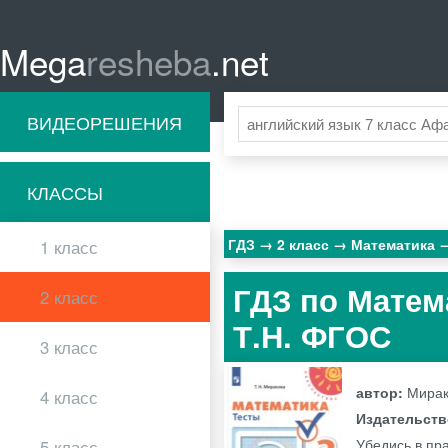
Mega
resheba
.net
ВИДЕОРЕШЕНИЯ
КЛАССЫ
ГДЗ
2 класс
Математика
1 класс
ГДЗ по Матем
2 класс
Т.Н. ФГОС
3 класс
автор:
Мирак
4 класс
Издательст
Убедись в пр
5 класс