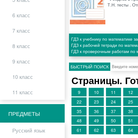
Т.Н. тесты . 
6 класс
7 класс
ГДЗ к учебнику по математике з
ГДЗ к рабочей тетради по матем
8 класс
ГДЗ к проверочным работам по 
9 класс
БЫСТРЫЙ ПОИСК
10 класс
Страницы. Го
11 класс
9
10
11
12
22
23
24
25
35
36
37
38
ПРЕДМЕТЫ
48
49
50
51
Русский язык
61
62
63
64