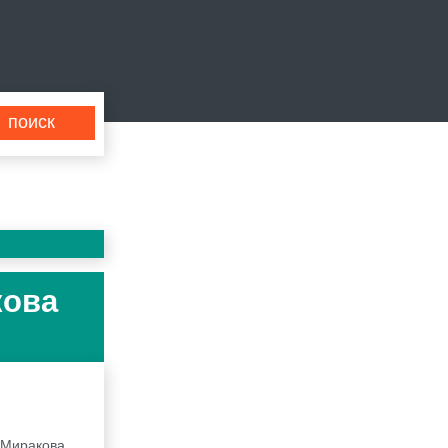
кова
с Миракова