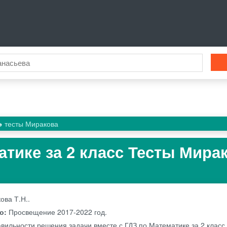
тесты Миракова
атике за 2 класс Тесты Мира
ова Т.Н..
во:
Просвещение
2017-2022 год.
авильности решения задачи вместе с ГДЗ по Математике за 2 клас