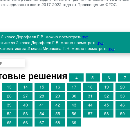
Ответы сделаны к книге 2017-2022 года от Просвещение ФГОС
а 2 класс Дорофеев Г.В. можно посмотреть
тут
.
атике за 2 класс Дорофеев Г.В. можно посмотреть
тут
.
математике за 2 класс Миракова Т.Н. можно посмотреть
тут
.
товые решения
4
5
6
7
13
14
15
16
17
18
19
20
26
27
28
29
30
31
32
33
39
40
41
42
43
44
45
46
52
53
54
55
56
57
58
59
65
66
67
68
69