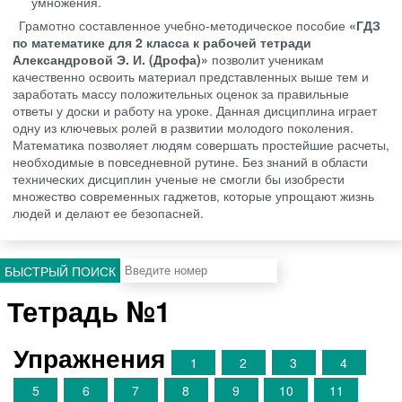
умножения.
Грамотно составленное учебно-методическое пособие
«ГДЗ
по математике для 2 класса к рабочей тетради
Александровой Э. И. (Дрофа)»
позволит ученикам
качественно освоить материал представленных выше тем и
заработать массу положительных оценок за правильные
ответы у доски и работу на уроке. Данная дисциплина играет
одну из ключевых ролей в развитии молодого поколения.
Математика позволяет людям совершать простейшие расчеты,
необходимые в повседневной рутине. Без знаний в области
технических дисциплин ученые не смогли бы изобрести
множество современных гаджетов, которые упрощают жизнь
людей и делают ее безопасней.
БЫСТРЫЙ ПОИСК
Тетрадь №1
Упражнения
1
2
3
4
5
6
7
8
9
10
11