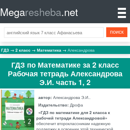
Mega
resheba
.net
ГДЗ
2 класс
Математика
Александрова
ГДЗ по Математике за 2 класс
Рабочая тетрадь Александрова
Э.И. часть 1, 2
автор:
Александрова Э.И..
Издательство:
Дрофа
«ГДЗ по математике для 2 класса к
рабочей тетради Александровой»
обеспечит второклассникам надежную
поддержку в освоении этой технической