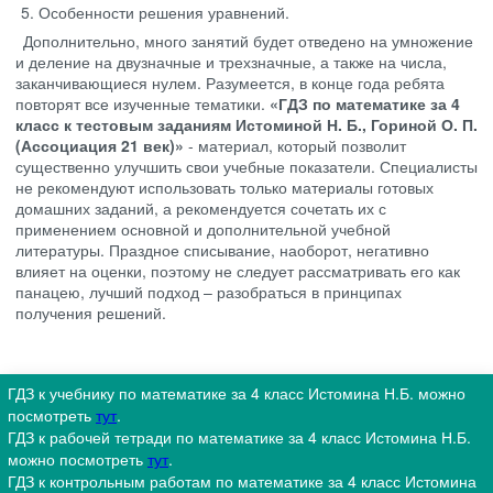
Особенности решения уравнений.
Дополнительно, много занятий будет отведено на умножение
и деление на двузначные и трехзначные, а также на числа,
заканчивающиеся нулем. Разумеется, в конце года ребята
повторят все изученные тематики.
«ГДЗ по математике за 4
класс к тестовым заданиям Истоминой Н. Б., Гориной О. П.
(Ассоциация 21 век)»
- материал, который позволит
существенно улучшить свои учебные показатели. Специалисты
не рекомендуют использовать только материалы готовых
домашних заданий, а рекомендуется сочетать их с
применением основной и дополнительной учебной
литературы. Праздное списывание, наоборот, негативно
влияет на оценки, поэтому не следует рассматривать его как
панацею, лучший подход – разобраться в принципах
получения решений.
ГДЗ к учебнику по математике за 4 класс Истомина Н.Б. можно
посмотреть
тут
.
ГДЗ к рабочей тетради по математике за 4 класс Истомина Н.Б.
можно посмотреть
тут
.
ГДЗ к контрольным работам по математике за 4 класс Истомина