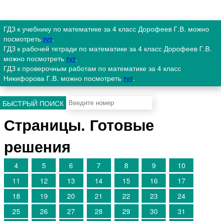
ГДЗ к учебнику по математике за 4 класс Дорофеев Г.В. можно
посмотреть
тут
.
ГДЗ к рабочей тетради по математике за 4 класс Дорофеев Г.В.
можно посмотреть
тут
.
ГДЗ к проверочным работам по математике за 4 класс
Никифорова Г.В. можно посмотреть
тут
.
БЫСТРЫЙ ПОИСК
Страницы. Готовые
решения
4
5
6
7
8
9
10
11
12
13
14
15
16
17
18
19
20
21
22
23
24
25
26
27
28
29
30
31