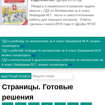
Убедись в правильности решения задачи
вместе с ГДЗ по Математике за 4 класс
Нефёдова М.Г. тесты и самостоятельные
работы для текущего контроля . Ответы
сделаны к книге 2016 года от Дрофа ФГОС
ГДЗ к учебнику по математике за 4 класс Башмаков М.И. можно
посмотреть
тут
.
ГДЗ к рабочей тетради по математике за 4 класс Башмаков М.И.
можно посмотреть
тут
.
ГДЗ к контрольным и диагностическим работам по математике за
4 класс Нефёдова М.Г. можно посмотреть
тут
.
БЫСТРЫЙ ПОИСК
Страницы. Готовые
решения