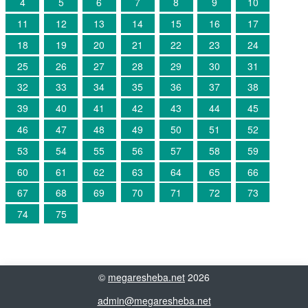
4
5
6
7
8
9
10
11
12
13
14
15
16
17
18
19
20
21
22
23
24
25
26
27
28
29
30
31
32
33
34
35
36
37
38
39
40
41
42
43
44
45
46
47
48
49
50
51
52
53
54
55
56
57
58
59
60
61
62
63
64
65
66
67
68
69
70
71
72
73
74
75
©
megaresheba.net
2026
admin@megaresheba.net