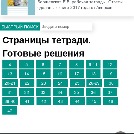
Борщевская Е.В. рабочая тетрадь . Ответы
сделаны к книге 2017 года от Аверсэв
БЫСТРЫЙ ПОИСК
Страницы тетради.
Готовые решения
4
5
6
7
8
9-11
12
13
14
15
16
17
18
19
20-21
22
23
24
25
26-29
30
31
32
33
34
35
36
37
38-40
41
42
43
44
45
46
47