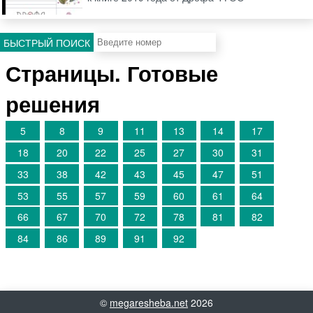
БЫСТРЫЙ ПОИСК
Страницы. Готовые
решения
5
8
9
11
13
14
17
18
20
22
25
27
30
31
33
38
42
43
45
47
51
53
55
57
59
60
61
64
66
67
70
72
78
81
82
84
86
89
91
92
©
megaresheba.net
2026