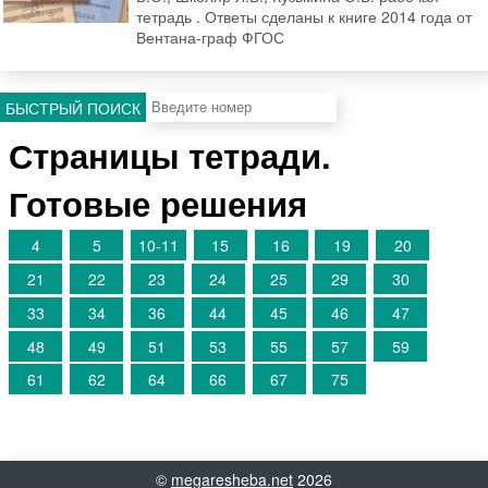
тетрадь . Ответы сделаны к книге 2014 года от
Вентана-граф ФГОС
БЫСТРЫЙ ПОИСК
Страницы тетради.
Готовые решения
4
5
10-11
15
16
19
20
21
22
23
24
25
29
30
33
34
36
44
45
46
47
48
49
51
53
55
57
59
61
62
64
66
67
75
©
megaresheba.net
2026