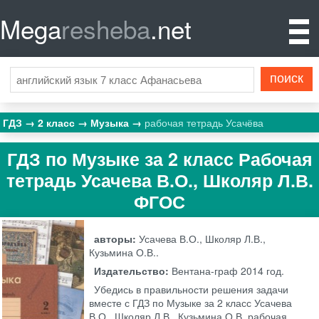
Mega
resheba
.net
ГДЗ
2 класс
Музыка
рабочая тетрадь Усачёва
ГДЗ по Музыке за 2 класс Рабочая
тетрадь Усачева В.О., Школяр Л.В.
ФГОС
авторы:
Усачева В.О., Школяр Л.В.,
Кузьмина О.В..
Издательство:
Вентана-граф
2014 год.
Убедись в правильности решения задачи
вместе с ГДЗ по Музыке за 2 класс Усачева
В.О., Школяр Л.В., Кузьмина О.В. рабочая