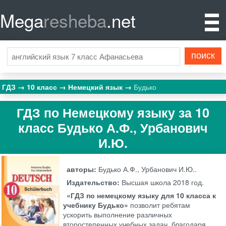
Mega
resheba
.net
ГДЗ
10 класс
Немецкий язык
Будько
ГДЗ по Немецкому языку за 10
класс Будько А.Ф., Урбанович
И.Ю.
авторы:
Будько А.Ф., Урбанович И.Ю..
Издательство:
Высшая школа
2018 год.
«ГДЗ по немецкому языку для 10 класса к
учебнику Будько»
позволит ребятам
ускорить выполнение различных
второстепенных учебных задач, благодаря