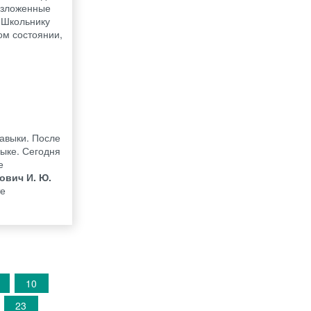
 Изложенные
 Школьнику
ом состоянии,
навыки. После
зыке. Сегодня
е
ович И. Ю.
те
10
23