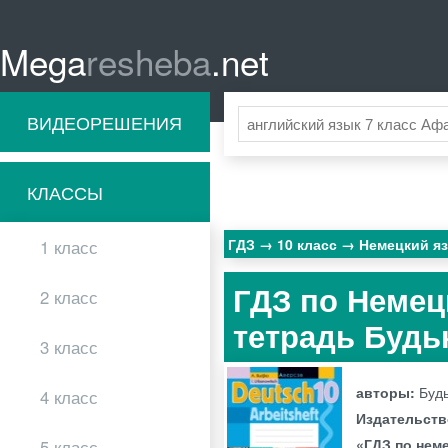
Mega
resheba
.net
ВИДЕОРЕШЕНИЯ
КЛАССЫ
ГДЗ
10 класс
Немецкий я
1 класс
ГДЗ по Немец
2 класс
тетрадь Будь
3 класс
авторы:
Будь
4 класс
Издательст
«ГДЗ по нем
5 класс