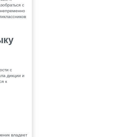
зобраться с
З непременно
тиклассников
ыку
ости с
ила дикции и
ся к
ченик владеет