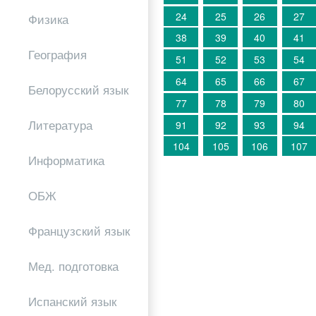
24
25
26
27
Физика
38
39
40
41
География
51
52
53
54
64
65
66
67
Белорусский язык
77
78
79
80
Литература
91
92
93
94
104
105
106
107
Информатика
ОБЖ
Французский язык
Мед. подготовка
Испанский язык