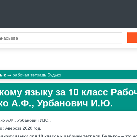
зык
рабочая тетрадь Будько
кому языку за 10 класс Рабо
ко А.Ф., Урбанович И.Ю.
ко А.Ф., Урбанович И.Ю..
во:
Аверсэв
2020 год.
ецкому языку для 10 класса к рабочей тетради Будько»
– это н