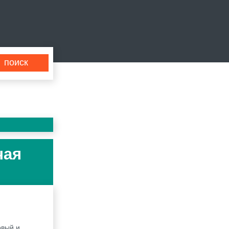
чая
овый и