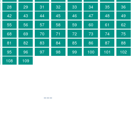
28
29
31
32
33
34
35
36
42
43
44
45
46
47
48
49
55
56
57
58
59
60
61
62
68
69
70
71
72
73
74
75
81
82
83
84
85
86
87
88
95
96
97
98
99
100
101
102
108
109