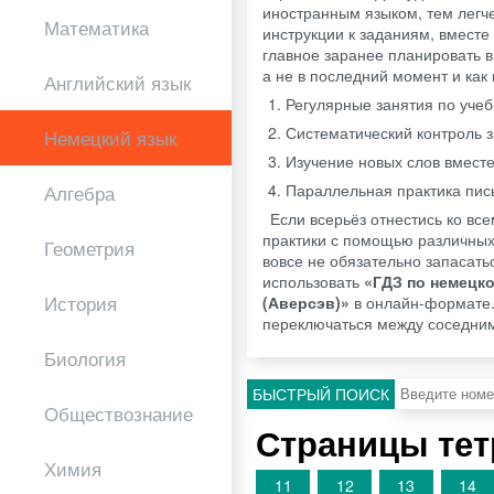
иностранным языком, тем легче
Математика
инструкции к заданиям, вместе
главное заранее планировать 
а не в последний момент и ка
Английский язык
Регулярные занятия по учебн
Систематический контроль 
Немецкий язык
Изучение новых слов вместе
Параллельная практика пись
Алгебра
Если всерьёз отнестись ко вс
практики с помощью различных 
Геометрия
вовсе не обязательно запасать
использовать
«ГДЗ по немецко
История
(Аверсэв)»
в онлайн-формате. 
переключаться между соседним
Биология
БЫСТРЫЙ ПОИСК
Обществознание
Страницы тет
Химия
11
12
13
14