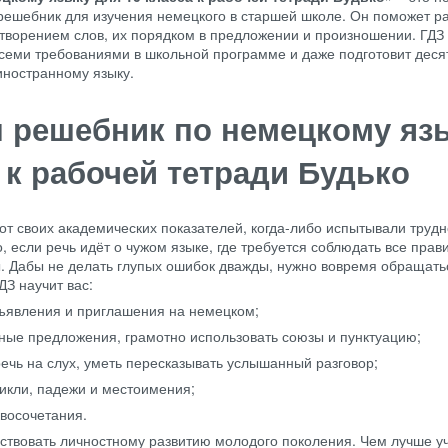
решебник для изучения немецкого в старшей школе. Он поможет ра
творением слов, их порядком в предложении и произношении. ГД
всеми требованиями в школьной программе и даже подготовит деся
 иностранному языку.
н решебник по немецкому яз
 к рабочей тетради Будько
 от своих академических показателей, когда-либо испытывали трудн
если речь идёт о чужом языке, где требуется соблюдать все прав
ы. Дабы не делать глупых ошибок дважды, нужно вовремя обращать
З научит вас:
бъявления и приглашения на немецком;
ные предложения, грамотно использовать союзы и пунктуацию;
чь на слух, уметь пересказывать услышанный разговор;
икли, падежи и местоимения;
квосочетания.
бствовать личностному развитию молодого поколения. Чем лучше у