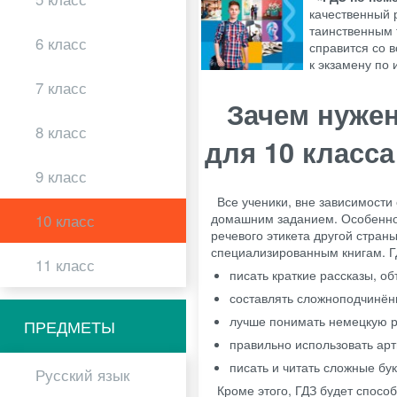
качественный 
таинственным 
6 класс
справится со 
к экзамену по
7 класс
Зачем нуже
8 класс
для 10 класса
9 класс
Все ученики, вне зависимости
домашним заданием. Особенно, 
10 класс
речевого этикета другой стран
специализированным книгам. ГД
11 класс
писать краткие рассказы, о
составлять сложноподчинён
лучше понимать немецкую ре
ПРЕДМЕТЫ
правильно использовать арт
писать и читать сложные бу
Русский язык
Кроме этого, ГДЗ будет спосо