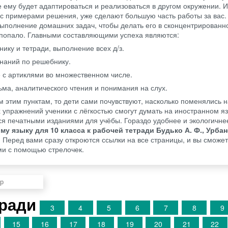
 ему будет адаптироваться и реализоваться в другом окружении.
 с примерами решения, уже сделают большую часть работы за вас.
выполнение домашних задач, чтобы делать его в сконцентрированн
к попало. Главными составляющими успеха являются:
ику и тетради, выполнение всех д/з.
знаний по решебнику.
 с артиклями во множественном числе.
ма, аналитического чтения и понимания на слух.
ем этим пунктам, то дети сами почувствуют, насколько поменялись 
упражнений ученики с лёгкостью смогут думать на иностранном я
ся печатными изданиями для учёбы. Гораздо удобнее и экологичне
му языку для 10 класса к рабочей тетради Будько А. Ф., Урбан
Перед вами сразу откроются ссылки на все страницы, и вы сможе
и с помощью стрелочек.
ради
3
4
5
6
7
8
9
15
16
17
18
19
20
21
22