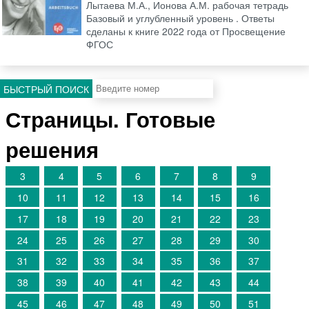
Лытаева М.А., Ионова А.М. рабочая тетрадь
Базовый и углубленный уровень . Ответы
сделаны к книге 2022 года от Просвещение
ФГОС
БЫСТРЫЙ ПОИСК
Страницы. Готовые
решения
3
4
5
6
7
8
9
10
11
12
13
14
15
16
17
18
19
20
21
22
23
24
25
26
27
28
29
30
31
32
33
34
35
36
37
38
39
40
41
42
43
44
45
46
47
48
49
50
51