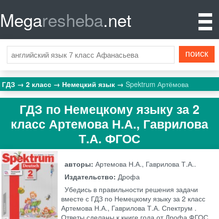
Mega
resheba
.net
ГДЗ
2 класс
Немецкий язык
Spektrum Артёмова
ГДЗ по Немецкому языку за 2
класс Артемова Н.А., Гаврилова
Т.А. ФГОС
авторы:
Артемова Н.А., Гаврилова Т.А..
Издательство:
Дрофа
Убедись в правильности решения задачи
вместе с ГДЗ по Немецкому языку за 2 класс
Артемова Н.А., Гаврилова Т.А. Спектрум .
Ответы сделаны к книге года от Дрофа ФГОС