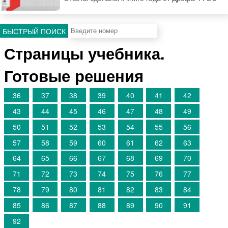
БЫСТРЫЙ ПОИСК
Страницы учебника.
Готовые решения
36
37
38
39
40
41
42
43
44
45
46
47
48
49
50
51
52
53
54
55
56
57
58
59
60
61
62
63
64
65
66
67
68
69
70
71
72
73
74
75
76
77
78
79
80
81
82
83
84
85
86
87
88
89
90
91
92