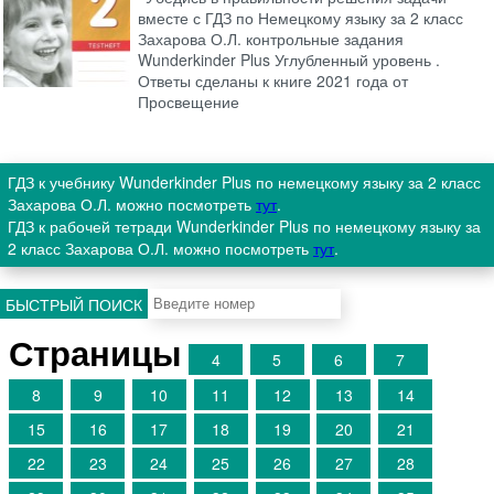
вместе с ГДЗ по Немецкому языку за 2 класс
Захарова О.Л. контрольные задания
Wunderkinder Plus Углубленный уровень .
Ответы сделаны к книге 2021 года от
Просвещение
ГДЗ к учебнику Wunderkinder Plus по немецкому языку за 2 класс
Захарова О.Л. можно посмотреть
тут
.
ГДЗ к рабочей тетради Wunderkinder Plus по немецкому языку за
2 класс Захарова О.Л. можно посмотреть
тут
.
БЫСТРЫЙ ПОИСК
Страницы
4
5
6
7
8
9
10
11
12
13
14
15
16
17
18
19
20
21
22
23
24
25
26
27
28