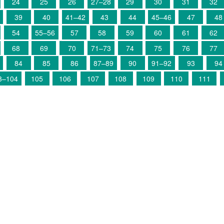
24
25
26
27–28
29
30
31
32
39
40
41–42
43
44
45–46
47
48
54
55–56
57
58
59
60
61
62
68
69
70
71–73
74
75
76
77
84
85
86
87–89
90
91–92
93
94
3–104
105
106
107
108
109
110
111