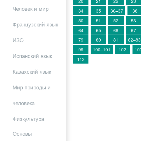
20
21
22
23
Человек и мир
34
35
36–37
38
50
51
52
53
Французский язык
64
65
66
67
ИЗО
79
80
81
82–83
99
100–101
102
10
Испанский язык
113
Казахский язык
Мир природы и
человека
Физкультура
Основы