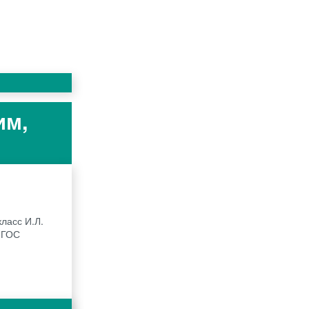
им,
ласс И.Л.
 ФГОС