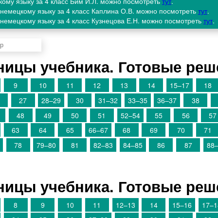
кому языку за 4 класс Бим И.Л. можно посмотреть
тут
.
 немецкому языку за 4 класс Каплина О.В. можно посмотреть
тут
.
немецкому языку за 4 класс Кузнецова Е.Н. можно посмотреть
тут
.
аницы учебника. Готовые ре
9
10
11
12
13
14
15–17
18
27
28–29
30
31–32
33–35
36–37
38
48
49
50
51
52–54
55
56
57
63
64
65
66–67
68
69
70
71
78
79–80
81
82–83
84–85
86
87
88
аницы учебника. Готовые ре
8
9
10
11
12–13
14
15–16
17–1