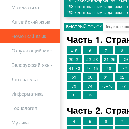
ГДЗ к рабочей тетради по немец
ГДЗ к контрольным заданиям по
Математика
ГДЗ к контрольным заданиям по 
Английский язык
БЫСТРЫЙ ПОИСК
Немецкий язык
Часть 1. Стр
Окружающий мир
4–5
6
7
8
20–21
22–23
24–25
26
Белорусский язык
41–43
44–45
46
47
59
60
61
62
Литература
73
74
75–76
77
Информатика
91
92
Часть 2. Стр
Технология
4
5
6
7
Музыка