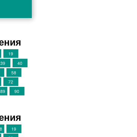
шения
19
39
40
58
72
–89
90
шения
8
19