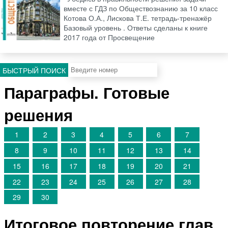
вместе с ГДЗ по Обществознанию за 10 класс
Котова О.А., Лискова Т.Е. тетрадь-тренажёр
Базовый уровень . Ответы сделаны к книге
2017 года от Просвещение
БЫСТРЫЙ ПОИСК
Параграфы. Готовые
решения
1
2
3
4
5
6
7
8
9
10
11
12
13
14
15
16
17
18
19
20
21
22
23
24
25
26
27
28
29
30
Итоговое повторение глав.