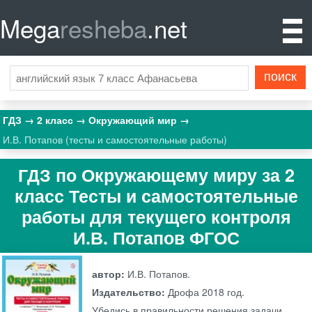
Mega
resheba
.net
ГДЗ
2 класс
Окружающий мир
И.В. Потапов (тесты и самостоятельные работы)
ГДЗ по Окружающему миру за 2
класс Тесты и самостоятельные
работы для текущего контроля
И.В. Потапов ФГОС
автор:
И.В. Потапов.
Издательство:
Дрофа
2018 год.
Убедись в правильности решения задачи