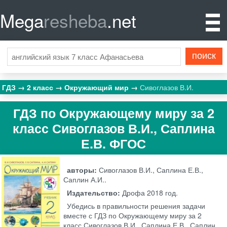
Mega
resheba
.net
ГДЗ
2 класс
Окружающий мир
Сивоглазов В.И.
ГДЗ по Окружающему миру за 2
класс Сивоглазов В.И., Саплина
Е.В. ФГОС
авторы:
Сивоглазов В.И., Саплина Е.В.,
Саплин А.И..
Издательство:
Дрофа
2018 год.
Убедись в правильности решения задачи
вместе с ГДЗ по Окружающему миру за 2
класс Сивоглазов В.И., Саплина Е.В., Саплин