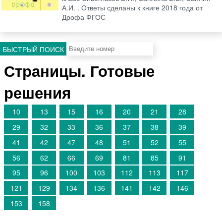
А.И. . Ответы сделаны к книге 2018 года от
Дрофа ФГОС
БЫСТРЫЙ ПОИСК
Страницы. Готовые
решения
10
13
15
16
20
21
28
29
32
33
36
37
38
39
41
42
47
48
51
52
55
56
62
66
69
81
85
91
95
96
100
103
112
113
117
121
129
134
136
141
142
146
153
158