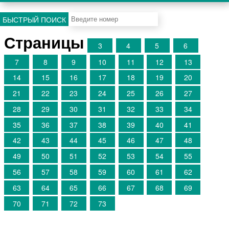
БЫСТРЫЙ ПОИСК
Страницы
3
4
5
6
7
8
9
10
11
12
13
14
15
16
17
18
19
20
21
22
23
24
25
26
27
28
29
30
31
32
33
34
35
36
37
38
39
40
41
42
43
44
45
46
47
48
49
50
51
52
53
54
55
56
57
58
59
60
61
62
63
64
65
66
67
68
69
70
71
72
73