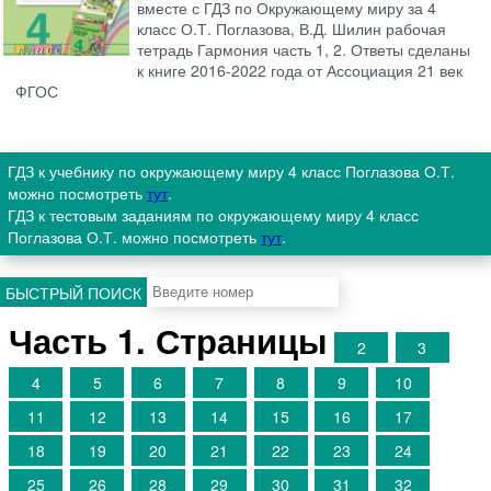
вместе с ГДЗ по Окружающему миру за 4
класс О.Т. Поглазова, В.Д. Шилин рабочая
тетрадь Гармония часть 1, 2. Ответы сделаны
к книге 2016-2022 года от Ассоциация 21 век
ФГОС
ГДЗ к учебнику по окружающему миру 4 класс Поглазова О.Т.
можно посмотреть
тут
.
ГДЗ к тестовым заданиям по окружающему миру 4 класс
Поглазова О.Т. можно посмотреть
тут
.
БЫСТРЫЙ ПОИСК
Часть 1. Страницы
2
3
4
5
6
7
8
9
10
11
12
13
14
15
16
17
18
19
20
21
22
23
24
25
26
28
29
30
31
32