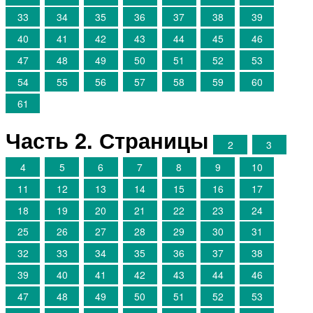
33
34
35
36
37
38
39
40
41
42
43
44
45
46
47
48
49
50
51
52
53
54
55
56
57
58
59
60
61
Часть 2. Страницы
2
3
4
5
6
7
8
9
10
11
12
13
14
15
16
17
18
19
20
21
22
23
24
25
26
27
28
29
30
31
32
33
34
35
36
37
38
39
40
41
42
43
44
46
47
48
49
50
51
52
53