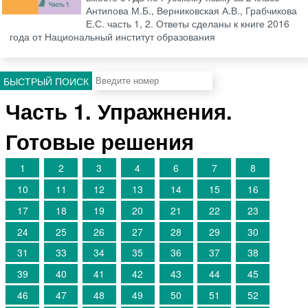
Антипова М.Б., Верниковская А.В., Грабчикова
Е.С. часть 1, 2. Ответы сделаны к книге 2016
года от Национальный институт образования
БЫСТРЫЙ ПОИСК
Часть 1. Упражнения.
Готовые решения
1
2
3
4
6
7
8
10
11
12
13
14
15
16
17
18
19
20
21
22
23
24
25
26
27
28
29
30
31
33
34
35
36
37
38
39
40
41
42
43
44
45
46
47
48
49
50
51
52