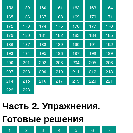
158
159
160
161
162
163
164
165
166
167
168
169
170
171
172
173
174
175
176
177
178
179
180
181
182
183
184
185
186
187
188
189
190
191
192
193
194
195
196
197
198
199
200
201
202
203
204
205
206
207
208
209
210
211
212
213
214
215
216
217
219
220
221
222
223
Часть 2. Упражнения.
Готовые решения
1
2
3
4
5
6
7