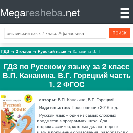
Mega
resheba
.net
ГДЗ
2 класс
Русский язык
Канакина В. П.
ГДЗ по Русскому языку за 2 класс
В.П. Канакина, В.Г. Горецкий часть
1, 2 ФГОС
авторы:
В.П. Канакина, В.Г. Горецкий.
Издательство:
Просвещение
2016 год.
Русский язык – один из самых сложных
предметов в программах школ. Для
второклассников, которые делают первые
шаги в получении образования, разобраться с