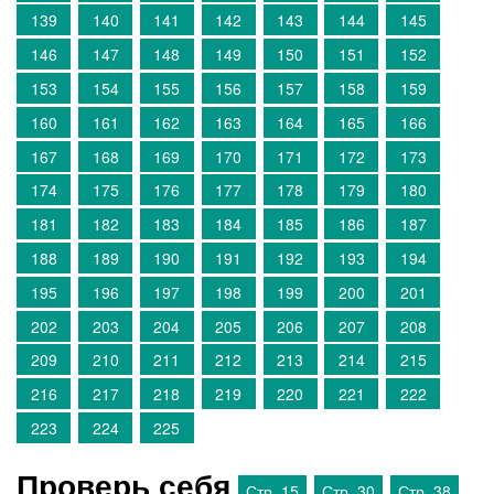
139
140
141
142
143
144
145
146
147
148
149
150
151
152
153
154
155
156
157
158
159
160
161
162
163
164
165
166
167
168
169
170
171
172
173
174
175
176
177
178
179
180
181
182
183
184
185
186
187
188
189
190
191
192
193
194
195
196
197
198
199
200
201
202
203
204
205
206
207
208
209
210
211
212
213
214
215
216
217
218
219
220
221
222
223
224
225
Проверь себя
Стр. 15
Стр. 30
Стр. 38