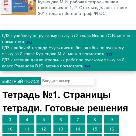
Кузнецова М.И. рабочая тетрадь пишем
грамотно часть 1, 2. Ответы сделаны к книге
2017 года от Вентана-граф ФГОС
ГДЗ к учебнику по русскому языку за 2 класс Иванов С.В. можно
посмотреть
тут
.
ГДЗ к рабочей тетради Учусь писать без ошибок по русскому
языку за 2 класс Кузнецова М.И. можно посмотреть
тут
.
ГДЗ к тетради для контрольных работ по русскому языку за 2
класс Романова В.Ю. можно посмотреть
тут
.
БЫСТРЫЙ ПОИСК
Тетрадь №1. Страницы
тетради. Готовые решения
3
4
5
6
7
8
9
10
11
12
13
14
15
16