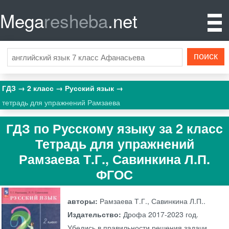
Mega
resheba
.net
ГДЗ
2 класс
Русский язык
тетрадь для упражнений Рамзаева
ГДЗ по Русскому языку за 2 класс
Тетрадь для упражнений
Рамзаева Т.Г., Савинкина Л.П.
ФГОС
авторы:
Рамзаева Т.Г., Савинкина Л.П..
Издательство:
Дрофа
2017-2023 год.
Убедись в правильности решения задачи