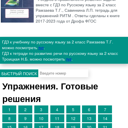
вместе с ГДЗ по Русскому языку за 2 класс
Рамзаева Т.Г., Савинкина Л.П. тетрадь для
упражнений РИТМ . Ответы сделаны к книге
2017-2023 года от Дрофа ФГОС
ГДЗ к учебнику по русскому языку за 2 класс Рамзаева Т.Г.
можно посмотреть
тут
.
ГДЗ к тетради по развитию речи по русскому языку за 2 класс
Троицкая Н.Б. можно посмотреть
тут
.
БЫСТРЫЙ ПОИСК
Упражнения. Готовые
решения
1
2
3
4
5
6
7
8
9
10
11
12
13
14
15
16
17
18
19
20
21