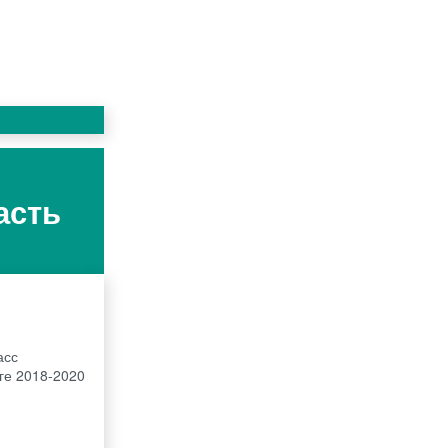
асть
асс
иге 2018-2020