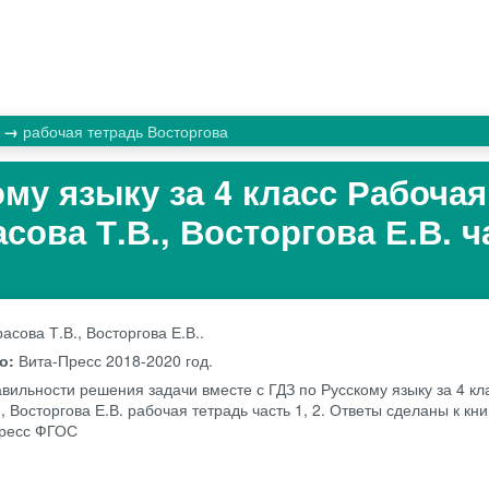
к
рабочая тетрадь Восторгова
ому языку за 4 класс Рабочая
сова Т.В., Восторгова Е.В. ч
асова Т.В., Восторгова Е.В..
во:
Вита-Пресс
2018-2020 год.
авильности решения задачи вместе с ГДЗ по Русскому языку за 4 кл
, Восторгова Е.В. рабочая тетрадь часть 1, 2. Ответы сделаны к кн
Пресс ФГОС