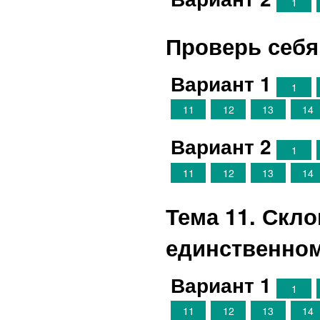
1
Проверь себя
Вариант 1
1
11
12
13
14
Вариант 2
1
11
12
13
14
Тема 11. Скл
единственном
Вариант 1
1
11
12
13
14