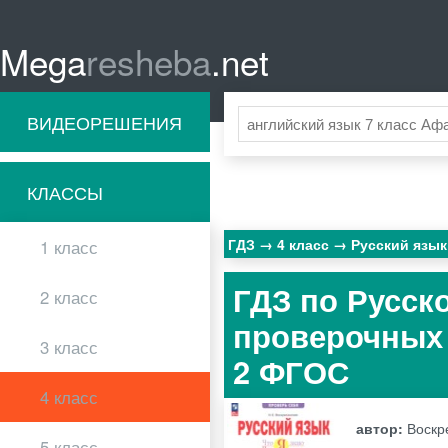
Mega
resheba
.net
ВИДЕОРЕШЕНИЯ
КЛАССЫ
ГДЗ
4 класс
Русский язы
1 класс
ГДЗ по Русско
2 класс
проверочных 
3 класс
2 ФГОС
4 класс
автор:
Воскр
5 класс