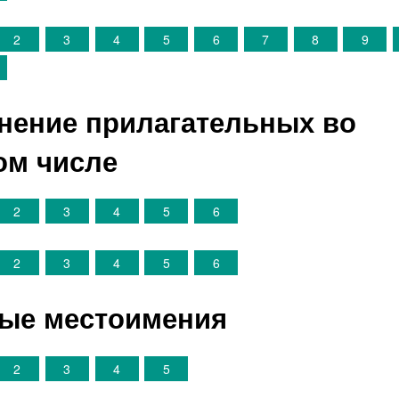
2
3
4
5
6
7
8
9
онение прилагательных во
ом числе
2
3
4
5
6
2
3
4
5
6
ные местоимения
2
3
4
5