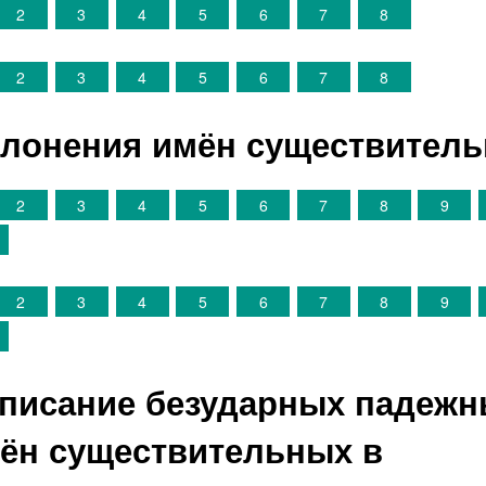
2
3
4
5
6
7
8
2
3
4
5
6
7
8
склонения имён существител
2
3
4
5
6
7
8
9
2
3
4
5
6
7
8
9
описание безударных падеж
ён существительных в