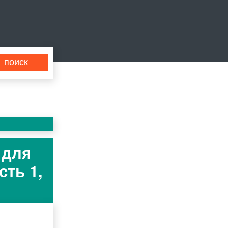
 для
сть 1,