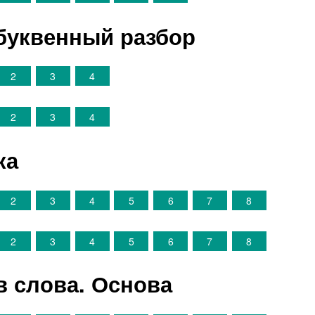
обуквенный разбор
2
3
4
2
3
4
ка
2
3
4
5
6
7
8
2
3
4
5
6
7
8
в слова. Основа