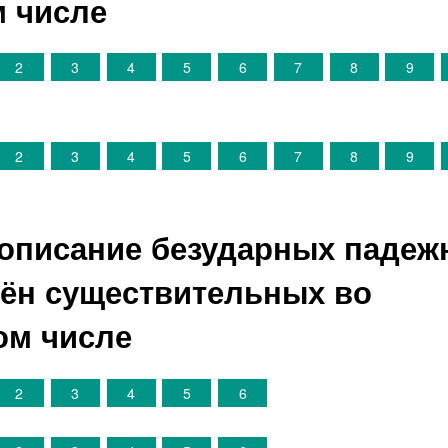
 числе
2
3
4
5
6
7
8
9
2
3
4
5
6
7
8
9
вописание безударных паде
ён существительных во
ом числе
2
3
4
5
6