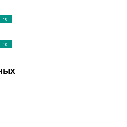
10
10
жных