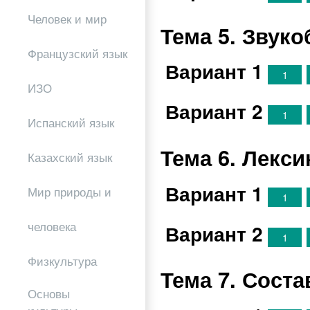
Человек и мир
Тема 5. Звук
Французский язык
Вариант 1
1
ИЗО
Вариант 2
1
Испанский язык
Тема 6. Лекси
Казахский язык
Вариант 1
Мир природы и
1
человека
Вариант 2
1
Физкультура
Тема 7. Соста
Основы