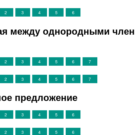
2
3
4
5
6
тая между однородными чле
2
3
4
5
6
7
2
3
4
5
6
7
ное предложение
2
3
4
5
6
2
3
4
5
6