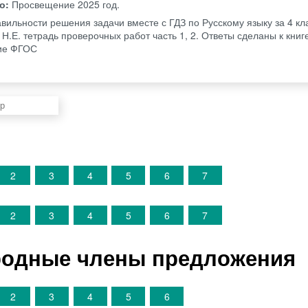
во:
Просвещение
2025 год.
авильности решения задачи вместе с ГДЗ по Русскому языку за 4 кл
Н.Е. тетрадь проверочных работ часть 1, 2. Ответы сделаны к книг
ие ФГОС
2
3
4
5
6
7
2
3
4
5
6
7
родные члены предложения
2
3
4
5
6