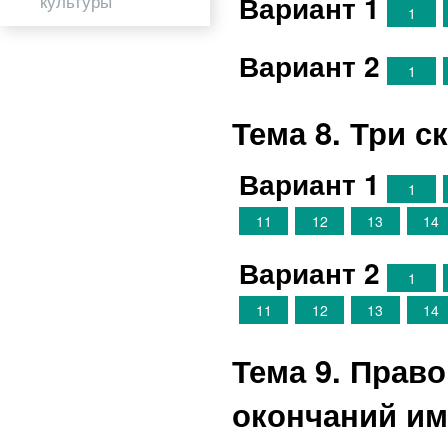
Вариант 1
культуры
1
Вариант 2
1
Тема 8. Три 
Вариант 1
1
11
12
13
14
Вариант 2
1
11
12
13
14
Тема 9. Прав
окончаний им