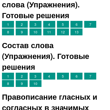
слова (Упражнения).
Готовые решения
1
2
3
4
5
6
7
8
9
10
11
12
13
Состав слова
(Упражнения). Готовые
решения
1
2
3
4
5
6
7
8
9
10
Правописание гласных и
согласных в значимых