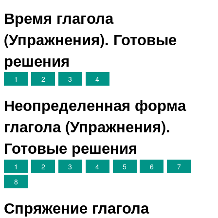
Время глагола
(Упражнения). Готовые
решения
1
2
3
4
Неопределенная форма
глагола (Упражнения).
Готовые решения
1
2
3
4
5
6
7
8
Спряжение глагола