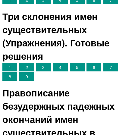
Три склонения имен
существительных
(Упражнения). Готовые
решения
1
2
3
4
5
6
7
8
9
Правописание
безудержных падежных
окончаний имен
существительных в