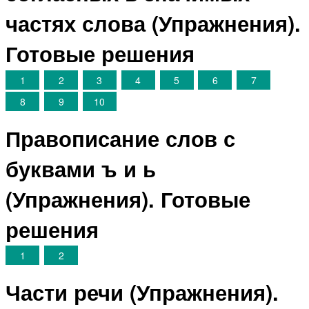
частях слова (Упражнения).
Готовые решения
1
2
3
4
5
6
7
8
9
10
Правописание слов с
буквами ъ и ь
(Упражнения). Готовые
решения
1
2
Части речи (Упражнения).