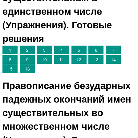
единственном числе
(Упражнения). Готовые
решения
1
2
3
4
5
6
7
8
9
10
11
12
13
14
15
16
Правописание безударных
падежных окончаний имен
существительных во
множественном числе