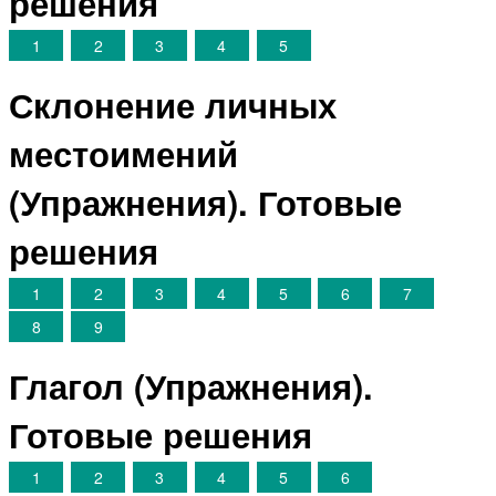
решения
1
2
3
4
5
Склонение личных
местоимений
(Упражнения). Готовые
решения
1
2
3
4
5
6
7
8
9
Глагол (Упражнения).
Готовые решения
1
2
3
4
5
6