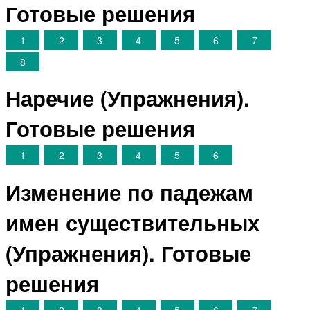
Готовые решения
1
2
3
4
5
6
7
8
Наречие (Упражнения).
Готовые решения
1
2
3
4
5
6
Изменение по падежам
имен существительных
(Упражнения). Готовые
решения
1
2
3
4
5
6
7