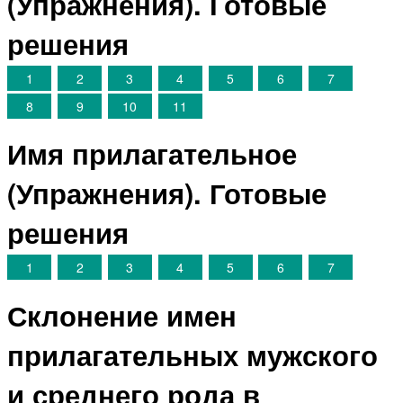
(Упражнения). Готовые
решения
1
2
3
4
5
6
7
8
9
10
11
Имя прилагательное
(Упражнения). Готовые
решения
1
2
3
4
5
6
7
Склонение имен
прилагательных мужского
и среднего рода в