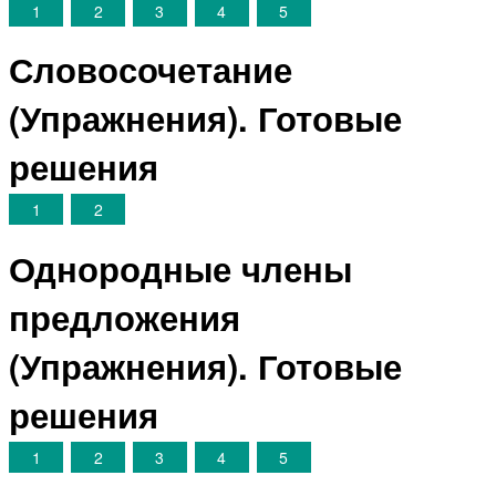
1
2
3
4
5
Словосочетание
(Упражнения). Готовые
решения
1
2
Однородные члены
предложения
(Упражнения). Готовые
решения
1
2
3
4
5