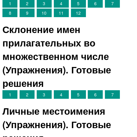
1
2
3
4
5
6
7
8
9
10
11
12
Склонение имен
прилагательных во
множественном числе
(Упражнения). Готовые
решения
1
2
3
4
5
6
7
Личные местоимения
(Упражнения). Готовые