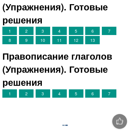
(Упражнения). Готовые
решения
1
2
3
4
5
6
7
8
9
10
11
12
13
Правописание глаголов
(Упражнения). Готовые
решения
1
2
3
4
5
6
7