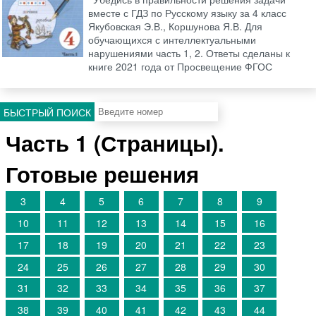
вместе с ГДЗ по Русскому языку за 4 класс
Якубовская Э.В., Коршунова Я.В. Для
обучающихся с интеллектуальными
нарушениями часть 1, 2. Ответы сделаны к
книге 2021 года от Просвещение ФГОС
БЫСТРЫЙ ПОИСК
Часть 1 (Страницы).
Готовые решения
3
4
5
6
7
8
9
10
11
12
13
14
15
16
17
18
19
20
21
22
23
24
25
26
27
28
29
30
31
32
33
34
35
36
37
38
39
40
41
42
43
44