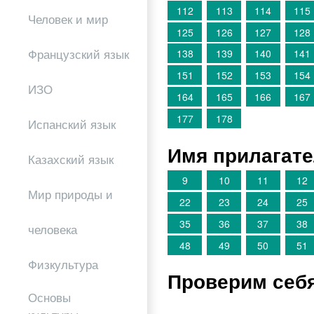
112
113
114
115
Человек и мир
125
126
127
128
Французский язык
138
139
140
141
151
152
153
154
ИЗО
164
165
166
167
177
178
Испанский язык
Имя прилагат
Казахский язык
9
10
11
12
Мир природы и
22
23
24
25
35
36
37
38
человека
48
49
50
51
Физкультура
Проверим себ
Основы