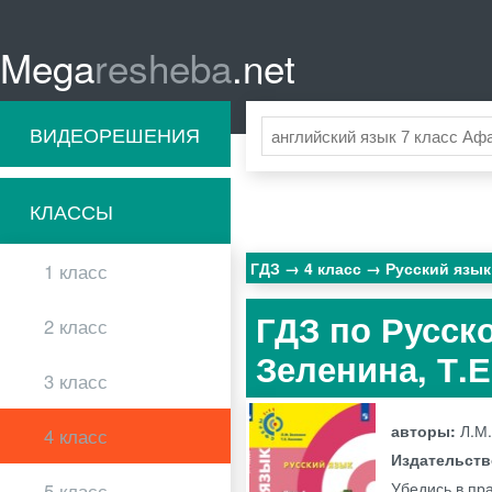
Mega
resheba
.net
ВИДЕОРЕШЕНИЯ
КЛАССЫ
ГДЗ
4 класс
Русский язы
1 класс
ГДЗ по Русско
2 класс
Зеленина, Т.Е
3 класс
авторы:
Л.М.
4 класс
Издательст
Убедись в пра
5 класс