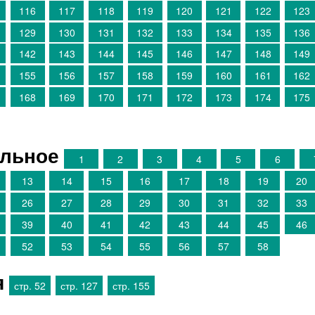
116
117
118
119
120
121
122
123
129
130
131
132
133
134
135
136
142
143
144
145
146
147
148
149
155
156
157
158
159
160
161
162
168
169
170
171
172
173
174
175
ельное
1
2
3
4
5
6
13
14
15
16
17
18
19
20
26
27
28
29
30
31
32
33
39
40
41
42
43
44
45
46
52
53
54
55
56
57
58
я
стр. 52
стр. 127
стр. 155