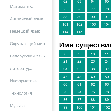
62
63
64
65
Математика
75
76
77
78
88
89
90
91
Английский язык
101
102
103
104
Немецкий язык
114
115
Имя существи
Окружающий мир
8
9
10
11
Белорусский язык
21
22
23
24
Литература
34
35
36
37
47
48
49
50
Информатика
60
61
62
63
73
74
75
76
Технология
86
87
88
89
Музыка
99
100
101
102