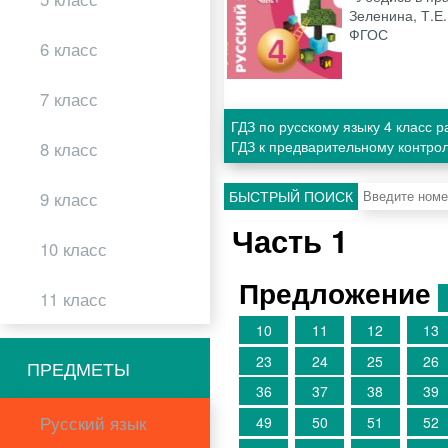
Зеленина, Т.Е.
ФГОС
6 класс
7 класс
ГДЗ по русскому языку 4 класс 
ГДЗ к предварительному контрол
8 класс
БЫСТРЫЙ ПОИСК
9 класс
Часть 1
10 класс
Предложение
11 класс
10
11
12
13
23
24
25
26
ПРЕДМЕТЫ
36
37
38
39
Русский язык
49
50
51
52