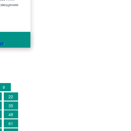
росвещение
ут
.
9
22
35
48
61