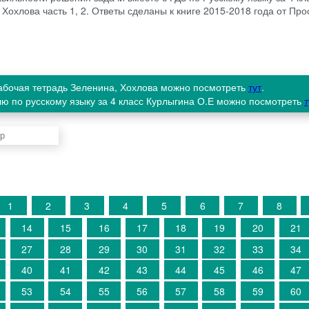
 Хохлова часть 1, 2. Ответы сделаны к книге 2015-2018 года от П
рабочая тетрадь Зеленина, Хохлова можно посмотреть
тут
.
ю по русскому языку за 4 класс Курлыгина О.Е можно посмотреть
т
1
2
3
4
5
6
7
8
14
15
16
17
18
19
20
21
27
28
29
30
31
32
33
34
40
41
42
43
44
45
46
47
53
54
55
56
57
58
59
60