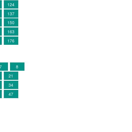
124
137
150
163
176
7
8
21
34
47