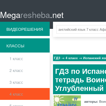
Mega
resheba
.net
ВИДЕОРЕШЕНИЯ
КЛАССЫ
ГДЗ
4 класс
Испанский я
1 класс
ГДЗ по Испан
2 класс
тетрадь Воин
3 класс
Углубленный
4 класс
авторы:
Воин
5 класс