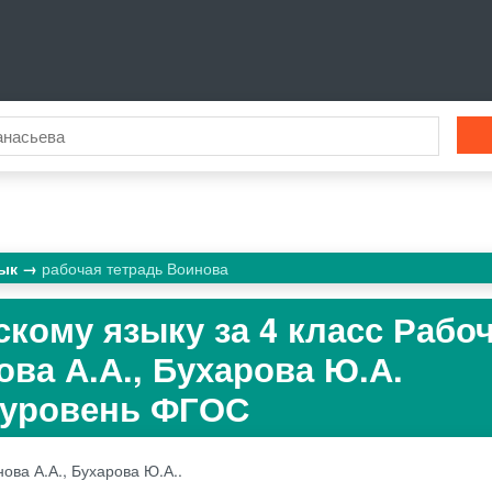
зык
рабочая тетрадь Воинова
скому языку за 4 класс Рабо
ова А.А., Бухарова Ю.А.
 уровень ФГОС
ова А.А., Бухарова Ю.А..