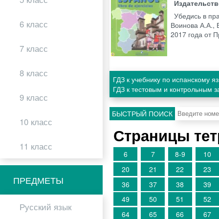
Издательст
Убедись в пр
6 класс
Воинова А.А., 
2017 года от
7 класс
8 класс
ГДЗ к учебнику по испанскому я
ГДЗ к тестовым и контрольным 
9 класс
БЫСТРЫЙ ПОИСК
10 класс
Страницы тет
11 класс
6
7
8-9
10
20
21
22
23
ПРЕДМЕТЫ
36
37
38
39
49
50
51
52
Русский язык
64
65
66
67