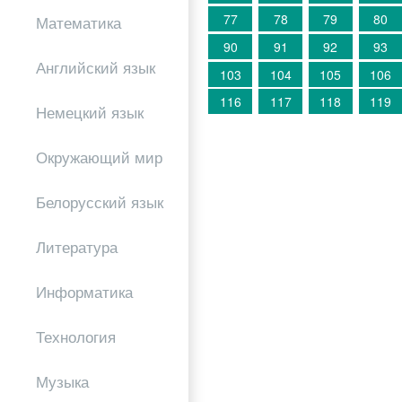
77
78
79
80
Математика
90
91
92
93
Английский язык
103
104
105
106
116
117
118
119
Немецкий язык
Окружающий мир
Белорусский язык
Литература
Информатика
Технология
Музыка