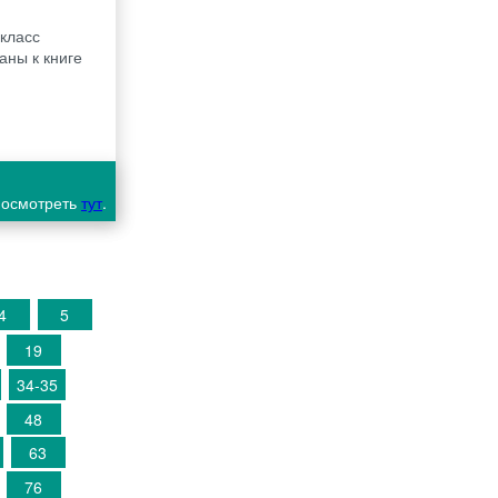
 класс
аны к книге
 посмотреть
тут
.
4
5
19
34-35
48
63
76