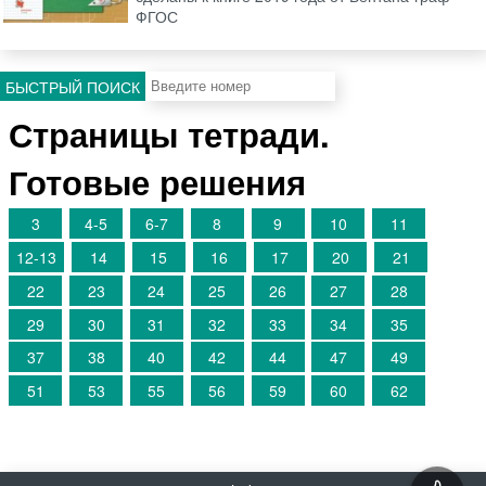
ФГОС
БЫСТРЫЙ ПОИСК
Страницы тетради.
Готовые решения
3
4-5
6-7
8
9
10
11
12-13
14
15
16
17
20
21
22
23
24
25
26
27
28
29
30
31
32
33
34
35
37
38
40
42
44
47
49
51
53
55
56
59
60
62