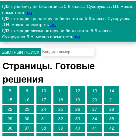
ГДЗ к учебнику по биологии за 5-6 классы Сухорукова Л.Н. можно
посмотреть
тут
.
ГДЗ к тетради-тренажёру по биологии за 5-6 классы Сухорукова
Л.Н. можно посмотреть
тут
.
ГДЗ к тетради-экзаменатору по биологии за 5-6 классы
Сухорукова Л.Н. можно посмотреть
тут
.
БЫСТРЫЙ ПОИСК
Страницы. Готовые
решения
8
9
10
11
12
13
14
15
16
17
18
19
20
21
22
23
24
25
26
27
28
29
30
31
32
33
34
35
36
37
38
39
40
41
42