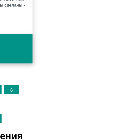
ты сделаны к
6
шения