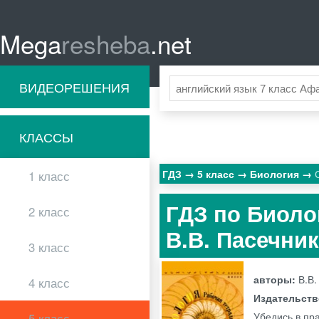
Mega
resheba
.net
ВИДЕОРЕШЕНИЯ
КЛАССЫ
ГДЗ
5 класс
Биология
1 класс
ГДЗ по Биоло
2 класс
В.В. Пасечни
3 класс
авторы:
В.В.
4 класс
Издательст
Убедись в пра
5 класс