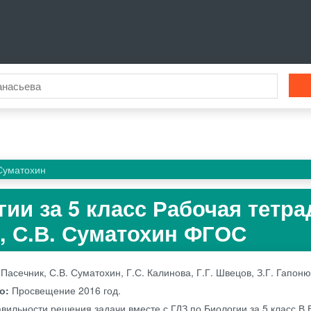
Суматохин
гии за 5 класс Рабочая тетра
к, С.В. Суматохин ФГОС
 Пасечник, С.В. Суматохин, Г.С. Калинова, Г.Г. Швецов, З.Г. Гапоню
во:
Просвещение
2016 год.
вильности решения задачи вместе с ГДЗ по Биологии за 5 класс В.