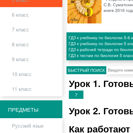
С.В. Суматохин
книге 2016 го
6 класс
7 класс
ГДЗ к учебнику по биологии 5-6
ГДЗ к учебнику по биологии 5 к
8 класс
ГДЗ к рабочей тетради по биоло
ГДЗ к тестам по биология 5 кла
9 класс
БЫСТРЫЙ ПОИСК
10 класс
Урок 1. Гото
11 класс
7
Урок 2. Гото
ПРЕДМЕТЫ
Как работают
Русский язык