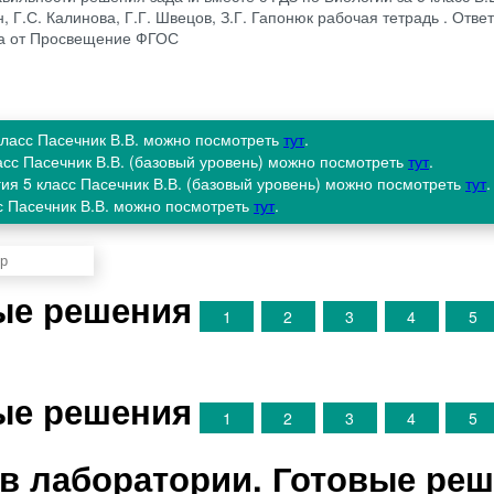
, Г.С. Калинова, Г.Г. Швецов, З.Г. Гапонюк рабочая тетрадь . Отве
да от Просвещение ФГОС
 класс Пасечник В.В. можно посмотреть
тут
.
ласс Пасечник В.В. (базовый уровень) можно посмотреть
тут
.
гия 5 класс Пасечник В.В. (базовый уровень) можно посмотреть
тут
.
сс Пасечник В.В. можно посмотреть
тут
.
вые решения
1
2
3
4
5
вые решения
1
2
3
4
5
 в лаборатории. Готовые ре