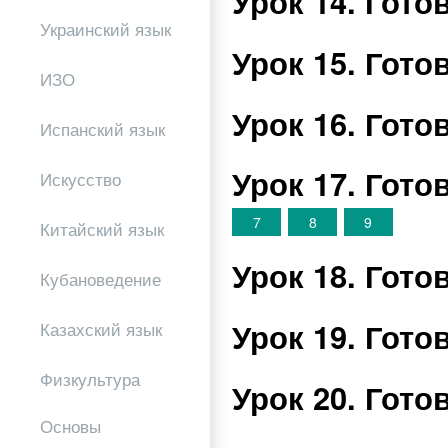
Урок 14. Гот
Украинский язык
Урок 15. Гот
ИЗО
Урок 16. Гот
Испанский язык
Урок 17. Гот
Искусство
7
8
9
Китайский язык
Урок 18. Гот
Кубановедение
Урок 19. Гот
Казахский язык
Физкультура
Урок 20. Гот
Основы