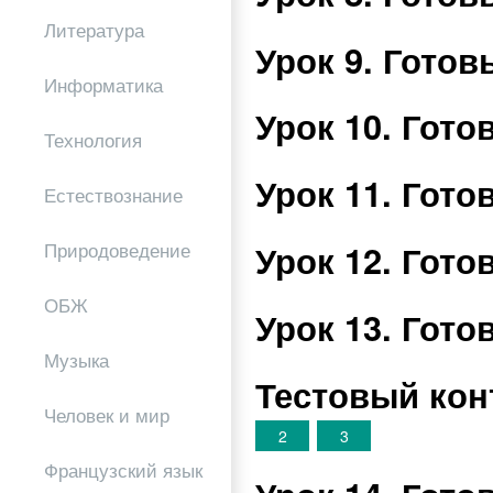
Литература
Урок 9. Гото
Информатика
Урок 10. Гот
Технология
Урок 11. Гот
Естествознание
Урок 12. Гот
Природоведение
ОБЖ
Урок 13. Гот
Музыка
Тестовый кон
Человек и мир
2
3
Французский язык