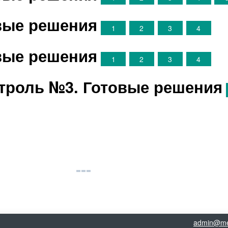
овые решения
1
2
3
4
овые решения
1
2
3
4
троль №3. Готовые решения
admin@me