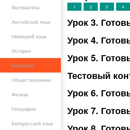
Математика
1
2
3
4
Урок 3. Гото
Английский язык
Немецкий язык
Урок 4. Гото
История
Урок 5. Гото
Биология
Тестовый кон
Обществознание
Урок 6. Гото
Физика
Урок 7. Гото
География
Белорусский язык
Урок 8. Гото