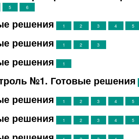
5
6
вые решения
1
2
3
4
5
вые решения
1
2
3
вые решения
1
троль №1. Готовые решения
вые решения
1
2
3
4
5
вые решения
1
2
3
4
5
вые решения
1
2
3
4