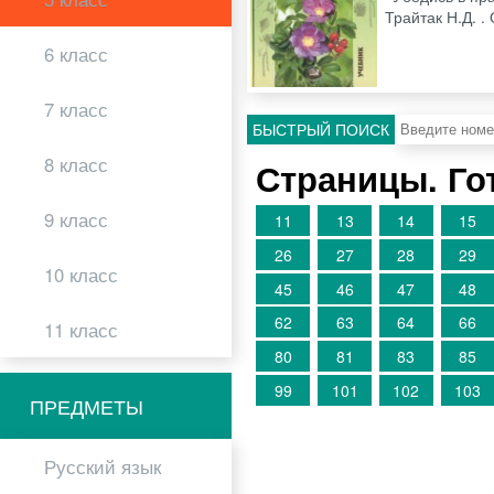
Трайтак Н.Д. .
6 класс
7 класс
БЫСТРЫЙ ПОИСК
8 класс
Страницы. Го
9 класс
11
13
14
15
26
27
28
29
10 класс
45
46
47
48
62
63
64
66
11 класс
80
81
83
85
99
101
102
103
ПРЕДМЕТЫ
Русский язык