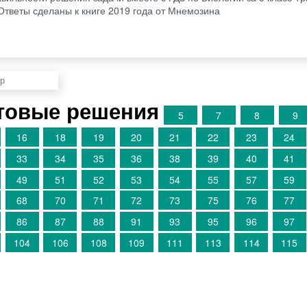
 Ответы сделаны к книге 2019 года от Мнемозина
товые решения
5
7
8
9
16
18
19
20
21
22
23
24
33
34
35
36
38
39
40
41
49
51
52
53
54
55
57
59
68
70
71
72
73
75
76
77
86
87
88
91
93
95
96
97
104
106
108
109
111
113
114
115