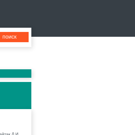
йтак Д.И.,