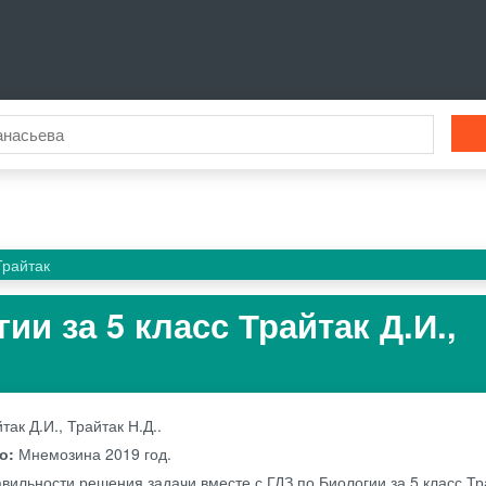
Трайтак
ии за 5 класс Трайтак Д.И.,
так Д.И., Трайтак Н.Д..
во:
Мнемозина
2019 год.
вильности решения задачи вместе с ГДЗ по Биологии за 5 класс Тра