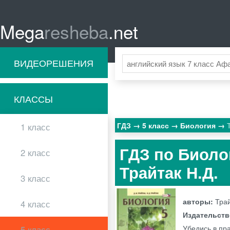
Mega
resheba
.net
ВИДЕОРЕШЕНИЯ
КЛАССЫ
ГДЗ
5 класс
Биология
1 класс
ГДЗ по Биолог
2 класс
Трайтак Н.Д.
3 класс
авторы:
Трай
4 класс
Издательст
Убедись в пра
5 класс