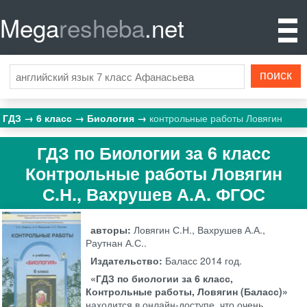
Mega
resheba
.net
ГДЗ
6 класс
Биология
контрольные работы Ловягин
ГДЗ по Биологии за 6 класс
Контрольные работы Ловягин
С.Н., Вахрушев А.А. ФГОС
авторы:
Ловягин С.Н., Вахрушев А.А.,
Раутнан А.С..
Издательство:
Баласс
2014 год.
«ГДЗ по биологии за 6 класс,
Контрольные работы, Ловягин (Баласс)»
находится в онлайн-доступе, что очень