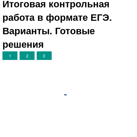
Итоговая контрольная
работа в формате ЕГЭ.
Варианты. Готовые
решения
1
2
3
©
megaresheba.net
2026
admin@megaresheba.net