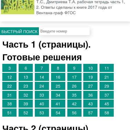
Т.С., Дмитриева Т.А. рабочая тетрадь часть 1,
2. Ответы сделаны к книге 2017 года от
Вентана-граф ФГОС
БЫСТРЫЙ ПОИСК
Часть 1 (страницы).
Готовые решения
3
6
7
8
9
10
11
12
13
14
16
17
19
21
22
23
24
25
26
27
29
31
32
33
34
35
36
37
38
39
40
41
42
43
45
51
52
53
54
56
57
58
Часть 2 (страницы).