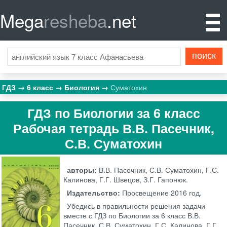
Mega
resheba
.net
ГДЗ
6 класс
Биология
Суматохин
ГДЗ по Биологии за 6 класс
Рабочая тетрадь В.В. Пасечник,
С.В. Суматохин
авторы:
В.В. Пасечник, С.В. Суматохин, Г.С.
Калинова, Г.Г. Швецов, З.Г. Гапонюк.
Издательство:
Просвещение
2016 год.
Убедись в правильности решения задачи
вместе с ГДЗ по Биологии за 6 класс В.В.
Пасечник, С.В. Суматохин, Г.С. Калинова, Г.Г.