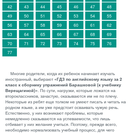
42
43
44
45
46
47
48
49
50
51
52
53
54
55
56
57
58
59
60
61
62
63
64
65
66
67
68
69
70
71
72
73
74
75
76
77
Многие родители, когда их ребенок начинает изучать
иностранный, выбирают
«ГДЗ по английскому языку за 2
класс к сборнику упражнений Барашковой (к учебнику
Верещагиной)»
. По сути, нагрузки, которые ложатся на
второклассников, зачастую, оказываются им не по плечу.
Некоторые из ребят еще толком не умеют писать и читать на
родном языке, а им уже предстоит осваивать чужую речь.
Естественно, у них возникают проблемы, которые
немедленно сказываются на успеваемости, что лишь
отбивает у них желание учиться. Поэтому, прежде всего,
необходимо нормализовать учебный процесс, для чего