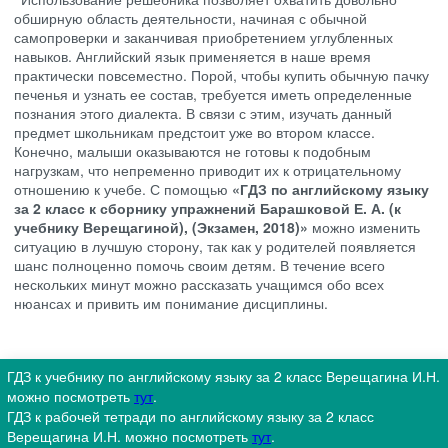
обширную область деятельности, начиная с обычной
самопроверки и заканчивая приобретением углубленных
навыков. Английский язык применяется в наше время
практически повсеместно. Порой, чтобы купить обычную пачку
печенья и узнать ее состав, требуется иметь определенные
познания этого диалекта. В связи с этим, изучать данный
предмет школьникам предстоит уже во втором классе.
Конечно, малыши оказываются не готовы к подобным
нагрузкам, что непременно приводит их к отрицательному
отношению к учебе. С помощью
«ГДЗ по английскому языку
за 2 класс к сборнику упражнений Барашковой Е. А. (к
учебнику Верещагиной), (Экзамен, 2018)»
можно изменить
ситуацию в лучшую сторону, так как у родителей появляется
шанс полноценно помочь своим детям. В течение всего
нескольких минут можно рассказать учащимся обо всех
нюансах и привить им понимание дисциплины.
ГДЗ к учебнику по английскому языку за 2 класс Верещагина И.Н.
можно посмотреть
тут
.
ГДЗ к рабочей тетради по английскому языку за 2 класс
Верещагина И.Н. можно посмотреть
тут
.