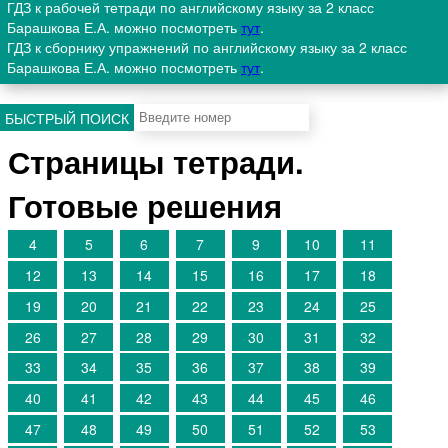
ГДЗ к рабочей тетради по английскому языку за 2 класс
Барашкова Е.А. можно посмотреть
тут
.
ГДЗ к сборнику упражнений по английскому языку за 2 класс
Барашкова Е.А. можно посмотреть
тут
.
БЫСТРЫЙ ПОИСК
Страницы тетради.
Готовые решения
4
5
6
7
9
10
11
12
13
14
15
16
17
18
19
20
21
22
23
24
25
26
27
28
29
30
31
32
33
34
35
36
37
38
39
40
41
42
43
44
45
46
47
48
49
50
51
52
53