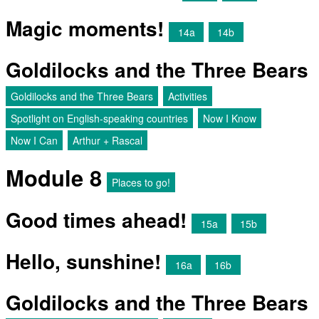
Magic moments!
14a
14b
Goldilocks and the Three Bears
Goldilocks and the Three Bears
Activities
Spotlight on English-speaking countries
Now I Know
Now I Can
Arthur + Rascal
Module 8
Places to go!
Good times ahead!
15a
15b
Hello, sunshine!
16a
16b
Goldilocks and the Three Bears