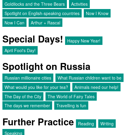
Goldilocks and the Three Bears
Activities
Spotlight on English-speaking countries
Now I Know
Now I Can
Arthur + Rascal
Special Days!
Happy New Year!
April Fool's Day!
Spotlight on Russia
Russian millionaire cities
What Russian children want to be
What would you like for your tea?
Animals need our help!
The Day of the City
The World of Fairy Tales
The days we remember
Travelling is fun
Further Practice
Reading
Writing
Speaking