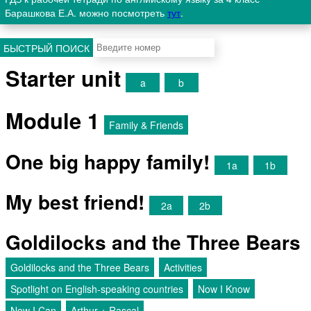
Барашкова Е.А. можно посмотреть
тут
.
БЫСТРЫЙ ПОИСК
Starter unit
a
b
Module 1
Family & Friends
One big happy family!
1a
1b
My best friend!
2a
2b
Goldilocks and the Three Bears
Goldilocks and the Three Bears
Activities
Spotlight on English-speaking countries
Now I Know
Now I Can
Arthur + Rascal