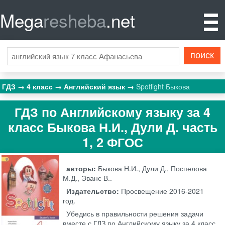
Mega
resheba
.net
ГДЗ
4 класс
Английский язык
Spotlight Быкова
ГДЗ по Английскому языку за 4
класс Быкова Н.И., Дули Д. часть
1, 2 ФГОС
авторы:
Быкова Н.И., Дули Д., Поспелова
М.Д., Эванс В..
Издательство:
Просвещение
2016-2021
год.
Убедись в правильности решения задачи
вместе с ГДЗ по Английскому языку за 4 класс