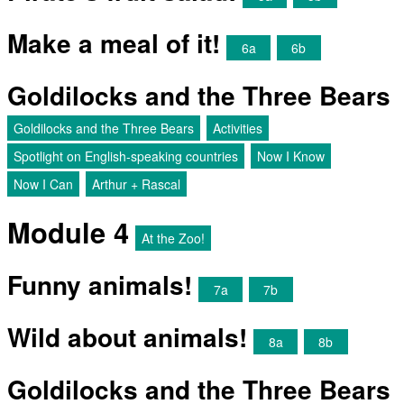
Make a meal of it!
6a
6b
Goldilocks and the Three Bears
Goldilocks and the Three Bears
Activities
Spotlight on English-speaking countries
Now I Know
Now I Can
Arthur + Rascal
Module 4
At the Zoo!
Funny animals!
7a
7b
Wild about animals!
8a
8b
Goldilocks and the Three Bears