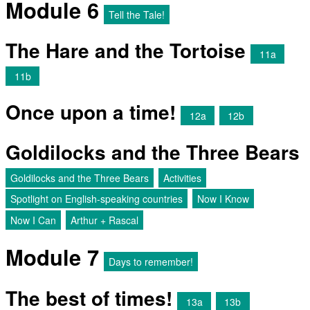
Module 6
Tell the Tale!
The Hare and the Tortoise
11a
11b
Once upon a time!
12a
12b
Goldilocks and the Three Bears
Goldilocks and the Three Bears
Activities
Spotlight on English-speaking countries
Now I Know
Now I Can
Arthur + Rascal
Module 7
Days to remember!
The best of times!
13a
13b