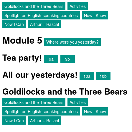
Goldilocks and the Three Bears
Activities
Spotlight on English-speaking countries
Now I Know
Now I Can
Arthur + Rascal
Module 5
Where were you yesterday?
Tea party!
9a
9b
All our yesterdays!
10a
10b
Goldilocks and the Three Bears
Goldilocks and the Three Bears
Activities
Spotlight on English-speaking countries
Now I Know
Now I Can
Arthur + Rascal