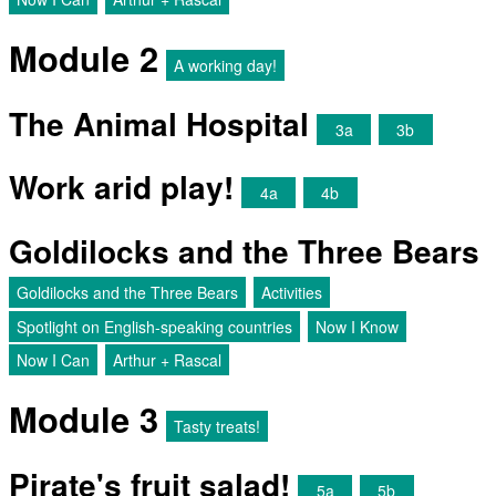
Module 2
A working day!
The Animal Hospital
3a
3b
Work arid play!
4a
4b
Goldilocks and the Three Bears
Goldilocks and the Three Bears
Activities
Spotlight on English-speaking countries
Now I Know
Now I Can
Arthur + Rascal
Module 3
Tasty treats!
Pirate's fruit salad!
5a
5b