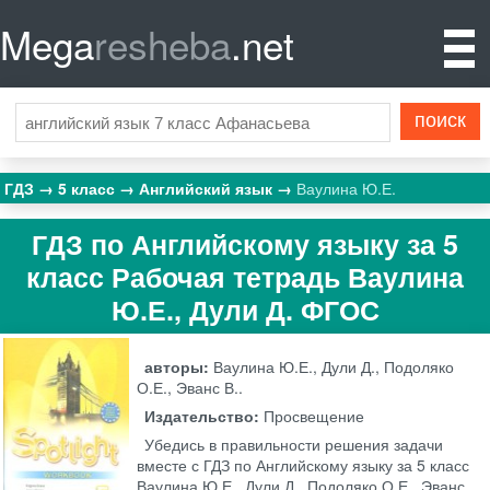
Mega
resheba
.net
ГДЗ
5 класс
Английский язык
Ваулина Ю.Е.
ГДЗ по Английскому языку за 5
класс Рабочая тетрадь Ваулина
Ю.Е., Дули Д. ФГОС
авторы:
Ваулина Ю.Е., Дули Д., Подоляко
О.Е., Эванс В..
Издательство:
Просвещение
Убедись в правильности решения задачи
вместе с ГДЗ по Английскому языку за 5 класс
Ваулина Ю.Е., Дули Д., Подоляко О.Е., Эванс