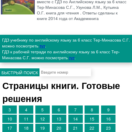
вместе с ГДЗ по Английскому языку за 6 класс
Тер-Минасова С.Г., Узунова Л.М., Кутьина
О.Г. книга для чтения . Ответы сделаны к
книге 2014 года от Академкнига
ГДЗ учебнику по английскому языку за 6 класс Тер-Минасова С.Г.
можно посмотреть
тут
.
ГДЗ к рабочей тетради по английскому языку за 6 класс Тер-
Минасова С.Г. можно посмотреть
тут
.
БЫСТРЫЙ ПОИСК
Страницы книги. Готовые
решения
3
4
5
6
7
8
9
10
11
12
13
14
15
16
17
18
19
20
21
22
23