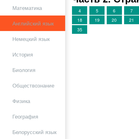
Математика
4
5
6
7
18
19
20
21
Английский язык
35
Немецкий язык
История
Биология
Обществознание
Физика
География
Белорусский язык