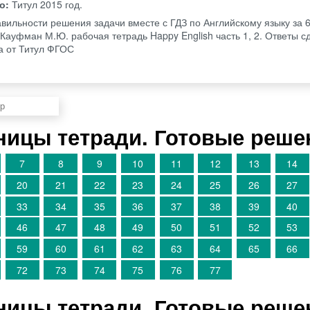
во:
Титул
2015 год.
авильности решения задачи вместе с ГДЗ по Английскому языку за 6
 Кауфман М.Ю. рабочая тетрадь Happy English часть 1, 2. Ответы с
да от Титул ФГОС
аницы тетради. Готовые реше
7
8
9
10
11
12
13
14
20
21
22
23
24
25
26
27
33
34
35
36
37
38
39
40
46
47
48
49
50
51
52
53
59
60
61
62
63
64
65
66
72
73
74
75
76
77
аницы тетради. Готовые реше