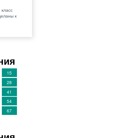
 класс
деланы к
ния
15
28
41
54
67
ния