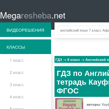
Mega
resheba
.net
ВИДЕОРЕШЕНИЯ
КЛАССЫ
ГДЗ
6 класс
Английский 
1 класс
ГДЗ по Англи
2 класс
тетрадь Кауфм
3 класс
ФГОС
4 класс
авторы:
Кау
5 класс