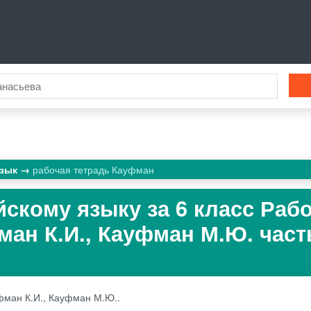
язык
рабочая тетрадь Кауфман
йскому языку за 6 класс Раб
ан К.И., Кауфман М.Ю. часть
фман К.И., Кауфман М.Ю..