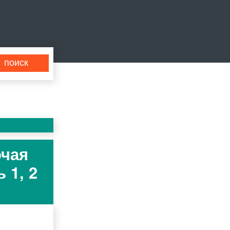
очая
 1, 2