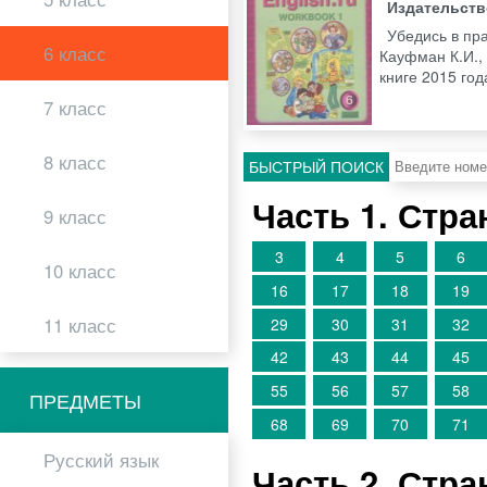
Издательст
Убедись в пр
6 класс
Кауфман К.И.,
книге 2015 го
7 класс
8 класс
БЫСТРЫЙ ПОИСК
Часть 1. Стр
9 класс
3
4
5
6
10 класс
16
17
18
19
11 класс
29
30
31
32
42
43
44
45
55
56
57
58
ПРЕДМЕТЫ
68
69
70
71
Русский язык
Часть 2. Стр